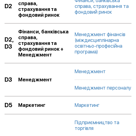
Фінанси, банківська
справа,
D2
справа, страхування та
страхування та
фондовий ринок
фондовий ринок
Фінанси, банківська
Менеджмент фінансів
справа,
D2,
(міждисциплінарна
страхування та
D3
освітньо-професійна
фондовий ринок +
програма)
Менеджмент
Менеджмент
D3
Менеджмент
Менеджмент персоналу
D5
Маркетинг
Маркетинг
Підприємництво та
торгівля