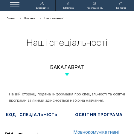
Дистанційне
Бібліотека
Розклад занять
Контакти
навчання
Головна
Вступнику
Наші спеціальності
Наші спеціальності
БАКАЛАВРАТ
На цій сторінці подана інформація про спеціальності та освітні
програми за якими здійсноється набір на навчання.
КОД
СПЕЦІАЛЬНІСТЬ
ОСВІТНЯ ПРОГРАМА
Мовнокомунікативні