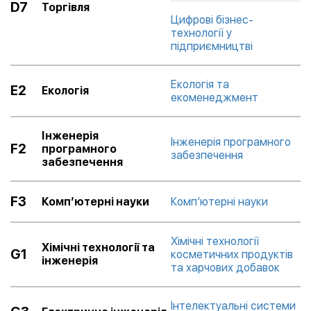
D7
Торгівля
Цифрові бізнес-
технології у
підприємництві
Екологія та
Е2
Екологія
екоменеджмент
Інженерія
Інженерія програмного
F2
програмного
забезпечення
забезпечення
F3
Комп’ютерні науки
Комп’ютерні науки
Хімічні технології
Хімічні технології та
G1
косметичних продуктів
інженерія
та харчових добавок
Інтелектуальні системи