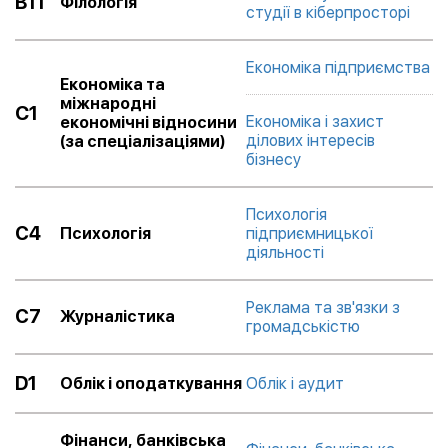
B11
Філологія
студії в кіберпросторі
Економіка підприємства
Економіка та
міжнародні
C1
Економіка і захист
економічні відносини
ділових інтересів
(за спеціалізаціями)
бізнесу
Психологія
С4
Психологія
підприємницької
діяльності
Реклама та зв'язки з
С7
Журналістика
громадськістю
D1
Облік і оподаткування
Облік і аудит
Фінанси, банківська