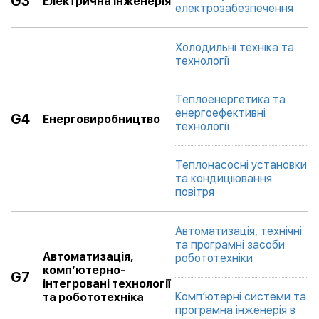
G3
Електрична інженерія
електрозабезпечення
Холодильні техніка та
технології
Теплоенергетика та
енергоефективні
G4
Енерговиробництво
технології
Теплонасосні установки
та кондиціювання
повітря
Автоматизація, технічні
та програмні засоби
Автоматизація,
робототехніки
комп’ютерно-
G7
інтегровані технології
Комп’ютерні системи та
та робототехніка
програмна інженерія в