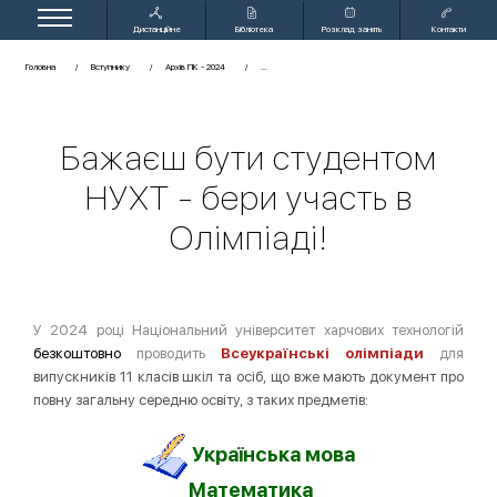
Дистанційне
Бібліотека
Розклад занять
Контакти
навчання
Головна
Вступнику
Архів ПК - 2024
Бажаєш бути студентом
НУХТ - бери участь в
Олімпіаді!
У 2024 році Національний університет харчових технологій
безкоштовно
проводить
Всеукраїнські олімпіади
для
випускників 11 класів шкіл та осіб, що вже мають документ про
повну загальну середню освіту, з таких предметів:
Українська мова
Математика