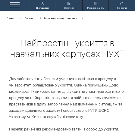
Дистанційне
Бібліотека
Розклад занять
Контакти
навчання
Головна
Студенту
Безпека та медична допомога
Найпростіші укриття в
навчальних корпусах НУХТ
Для забезпечення безпеки учасників освітнього процесу в
університеті облаштовано укриття. Оцінка приміщень щодо
можливості їх використання для укриттів учасників освітнього
процесу як найпростішого укриття здійснювалась комісією із
преставників відділу запобігання надзвичайним ситуаціям та
заходам цивільного захисту Голосіївського РУГУ ДСНС
Україниу м. Києві та служб університету.
Перелік речей які рекомендовано взяти із собою до укриття: