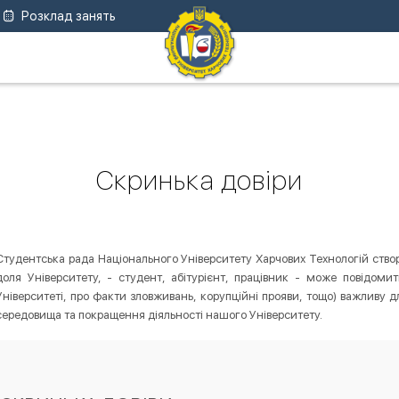
Розклад занять
Скринька довіри
Студентська рада Національного Університету Харчових Технологій ство
доля Університету, - студент, абітурієнт, працівник - може повідом
Університеті, про факти зловживань, корупційні прояви, тощо) важливу 
середовища та покращення діяльності нашого Університету.