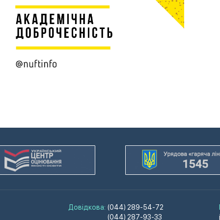
Довідкова:
(044) 289-54-72
(044) 287-93-33