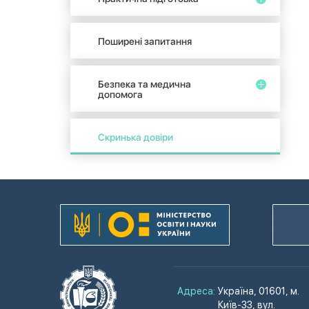
Поширені запитання
Безпека та медична
допомога
Скринька довіри
Адреса:
Україна, 01601, м.
Київ-33, вул.