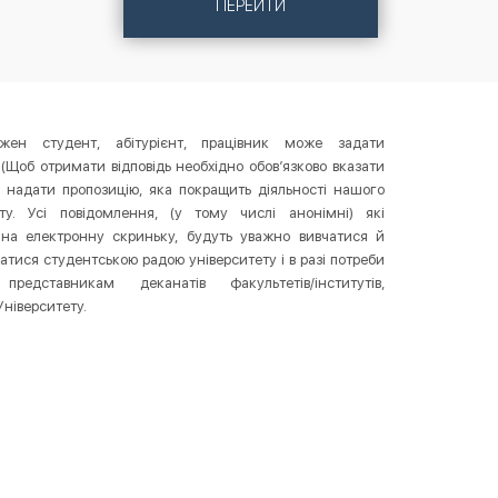
ПЕРЕЙТИ
жен студент, абітурієнт, працівник може задати
(Щоб отримати відповідь необхідно обов’язково вказати
о надати пропозицію, яка покращить діяльності нашого
ету. Усі повідомлення, (у тому числі анонімні) які
 на електронну скриньку, будуть уважно вивчатися й
атися студентською радою університету і в разі потреби
представникам деканатів факультетів/інститутів,
Університету.