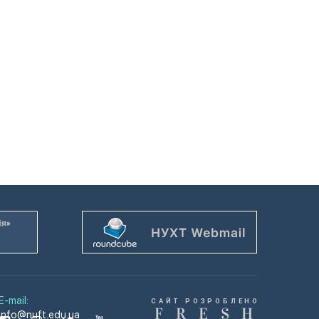
E-mail:
САЙТ РОЗРОБЛЕНО
F
R
E
S
H
info@nuft.edu.ua