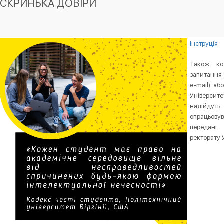
СКРИНЬКА ДОВІРИ
Інструція
Також ко
запитання 
e-mail) аб
Університ
надійдуть
опрацьовув
передані 
ректорату 