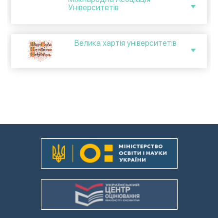
Університетів
Великa хартія університетів