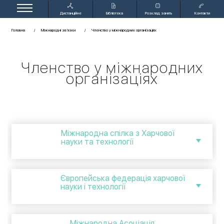
Дистанційне
Бібліотека
Розклад занять
Контакти
навчання
Головна
Міжнародні зв’язки
Членство у міжнародних організаціях
Членство у міжнародних
організаціях
Міжнародна спілка з Харчової
науки та технології
Європейська федерація харчової
науки і технології
Міжнародна Асоціація