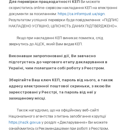
Для перевірки працездатності КЕП
Ви можете
скористатись online-сервісом накладання КЕП на електронні
документи за посиланням:
https://ca.informjust.ua/sign
.
Результатом успішної перевірки буде повідомлення: «ПІДПИС
НАКЛАДЕНО УСПІШНО, ЦІЛІСНІСТЬ ДАНИХ ПІДТВЕРДЖЕНО».
Якщо при накладенні КЕП виникає помилка, слід
звернутись до АЦСК, який Вам видав КЕП.
Виконавши запропоновані дії, Ви завчасно
підготуєтесь до чергового етапу декларування в
Україні, чим полегшите собі роботу з Реєстром.
Зберігайте Ваш ключ КЕП, пароль від нього, а також
адресу електронної поштової скриньки, з якою Ви
зареєстровані у Реєстрі, та пароль від неї у
захищеному місці.
Також нагадуємо, що на офіційному веб-сайті
Національного агентства з питань запобігання корупції
https://nazk.gov.ua
у розділі «Декларування» Ви можете
ознайомитись із Рекомендаціями при роботі з Реєстром,