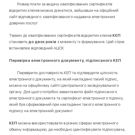
Розмір плати за видачу кваліфікованих сертифікатів
відкритих ключів можна дізнатися, зайшовши на офіційний
сайт відповідного кваліфікованого надавача електронних
довірчих послуг.
Термін дії кваліфікованих сертифікатів відкритих ключів
КЕП
становить
до двох років
з моменту їх формування. Цей строк
встановлює відповідний АЦСК.
П
еревір
ка
електронн
ого
документ
у
, підписан
ого
КЕП
Перевірити достовірність КЕП та підтвердити цілісність
електронного документу, на який накладено такий підпис,
можна на офіційному сайті Центрального засвідчувального
органу. Для цього потрібно завантажити файл підписаного
електронного документа та сертифікат електронного підпису,
який був сформований при накладенні такого електронного
підпису на електронний документ.
КЕП
можна використовувати в різних сферах електронного
обміну інформацією, де необхідно ідентифікувати підписувача,