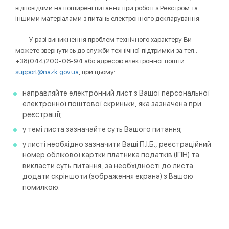
відповідями на поширені питання при роботі з Реєстром та
іншими матеріалами з питань електронного декларування.
У разі виникнення проблем технічного характеру Ви
можете звернутись до служби технічної підтримки за тел.:
+38(044)200-06-94 або адресою електронної пошти
support@nazk.gov.ua
, при цьому:
направляйте електронний лист з Вашої персональної
електронної поштової скриньки, яка зазначена при
реєстрації;
у темі листа зазначайте суть Вашого питання;
у листі необхідно зазначити Ваші П.І.Б., реєстраційний
номер облікової картки платника податків (ІПН) та
викласти суть питання, за необхідності до листа
додати скріншоти (зображення екрана) з Вашою
помилкою.