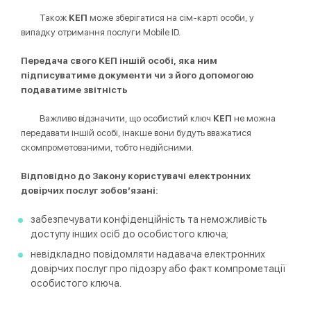
Також
КЕП
може зберігатися на сім-карті особи, у
випадку отримання послуги Mobile ID.
П
ереда
ча
св
ого
КЕП
іншій особі, яка ним
підписуватиме документи чи з його допомогою
подаватиме звітність
Важливо відзначити, що особистий ключ
КЕП
не можна
передавати іншій особі, інакше вони будуть вважатися
скомпрометованими, тобто недійсними.
Відповідно до Закону користувачі електронних
довірчих послуг зобов’язані:
забезпечувати конфіденційність та неможливість
доступу інших осіб до особистого ключа;
невідкладно повідомляти надавача електронних
довірчих послуг про підозру або факт компрометації
особистого ключа.