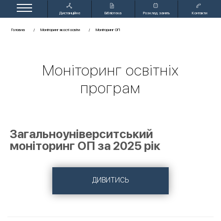
Дистанційне
Бібліотека
Розклад занять
Контакти
навчання
Головна
Моніторинг якості освіти
Моніторинг ОП
Моніторинг освітніх
програм
Загальноуніверситський
моніторинг ОП за 2025 рік
ДИВИТИСЬ