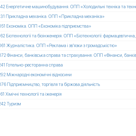
142 Енергетичне машинобудування. ОПП «Холодильні техніка та техно
131 Прикладна механіка. ОПП «Прикладна механіка»
051 Економіка. ОПП «Економіка підприємства»
162 Біотехнології та біоінженерія. ОПП «Біотехнології: фармацевтич
061 Журналістика. ОПП «Реклама і зв'язки з громадськістю»
072 Фінанси, банківська справа та страхування. ОПП «Фінанси, банкі
241 Готельно-ресторанна справа
292 Міжнародні економічні відносини
076 Підприємництво, торгівля та біржова діяльність
161 Хімічні технології та іженерія
242 Туризм