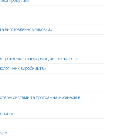
ової продукції»
 та виготовлення упаковки»
ктротехніка та інформаційні технології»
нологічних виробництв»
'ютерні системи та програмна інженерія в
ології»
ект»