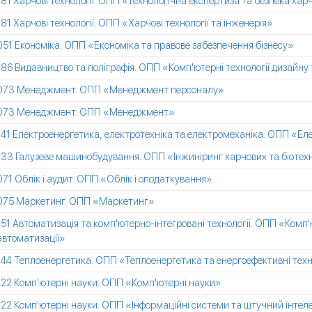
181 Харчові технології. ОПП «Технологічна експертиза та безпека харч
181 Харчові технології. ОПП «Харчові технології та інженерія»
051 Економіка. ОПП «Економіка та правове забезпечення бізнесу»
186 Видавництво та поліграфія. ОПП «Комп'ютерні технології дизайну
073 Менеджмент. ОПП «Менеджмент персоналу»
073 Менеджмент. ОПП «Менеджмент»
141 Електроенергетика, електротехніка та електромеханіка. ОПП «Еле
133 Галузеве машинобудування. ОПП «Інжиніринг харчових та біотех
071 Облік і аудит. ОПП «Облік і оподаткування»
075 Маркетинг. ОПП «Маркетинг»
151 Автоматизація та комп'ютерно-інтегровані технології. ОПП «Комп
автоматизації»
144 Теплоенергетика. ОПП «Теплоенергетика та енергоефективні техн
122 Комп'ютерні науки. ОПП «Комп'ютерні науки»
122 Комп'ютерні науки. ОПП «Інформаційні системи та штучний інтел