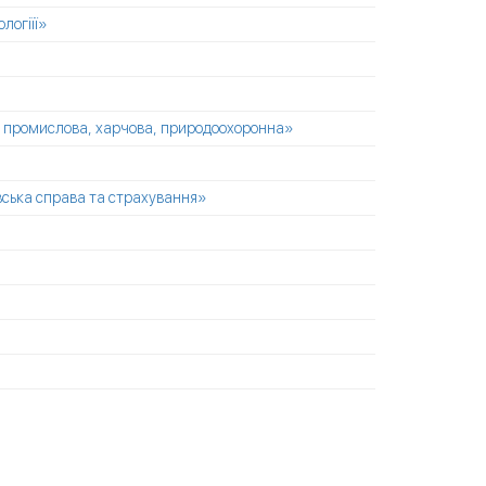
логіїї»
на, промислова, харчова, природоохоронна»
вська справа та страхування»