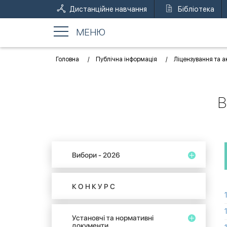
Дистанційне навчання
Бібліотека
МЕНЮ
Головна
Публічна інформація
Ліцензування та а
В
Вибори - 2026
К О Н К У Р С
Установчі та нормативні
документи