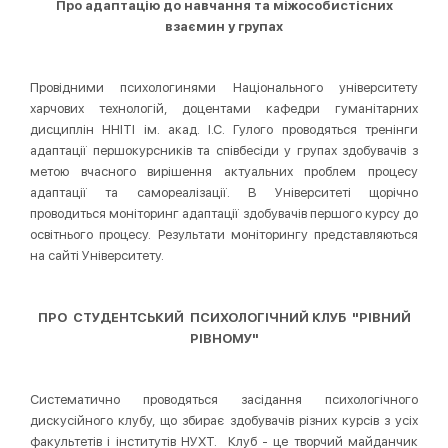
Про адаптацію до навчання та міжособистісних
взаємин у групах
Провідними психологинями Національного університету
харчових технологій, доцентами кафедри гуманітарних
дисциплін ННІТІ ім. акад. І.С. Гулого проводяться тренінги
адаптації першокурсників та співбесіди у групах здобувачів з
метою вчасного вирішення актуальних проблем процесу
адаптації та самореалізації.
В Університеті щорічно
проводиться моніторинг адаптації здобувачів першого курсу до
освітнього процесу. Результати моніторингу представляються
на сайті Університету.
ПРО СТУДЕНТСЬКИЙ ПСИХОЛОГІЧНИЙ КЛУБ "РІВНИЙ
РІВНОМУ"
Систематично проводяться засідання психологічного
дискусійного клубу, що збирає здобувачів різних курсів з усіх
факультетів і інститутів НУХТ. Клуб - це творчий майданчик