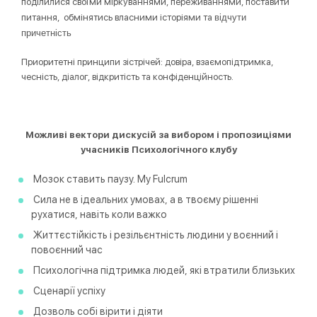
поділилися своїми міркуваннями, переживаннями, поставити
відчути
питання, обмінятись власними історіями та
причетність
Приоритетні принципи зістрічей: довіра, взаємопідтримка,
чесність, діалог, відкритість та конфіденційность.
Можливі вектори дискусій за вибором і пропозиціями
у
часників Психологічного клубу
Мозок ставить паузу. My Fulcrum
Сила не в ідеальних умовах, а в твоєму рішенні
рухатися, навіть коли важко
Життєстійкість і резільєнтність людини у воєнний і
повоєнний час
Психологічна підтримка людей, які втратили близьких
Сценарії успіху
Дозволь собі вірити і діяти