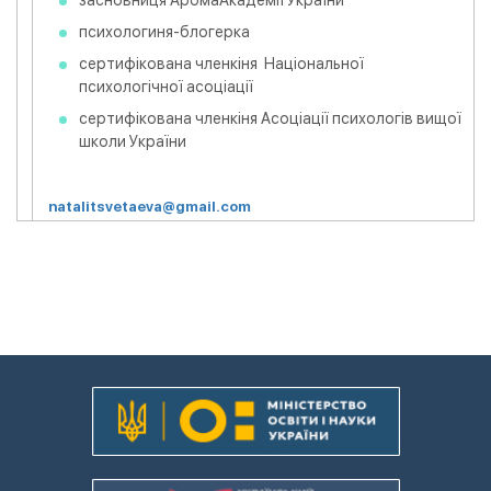
засновниця АромаАкадемії України
психологиня-блогерка
сертифікована членкіня Національної
психологічної асоціації
сертифікована членкіня Асоціації психологів вищої
школи України
natalitsvetaeva@gmail.com