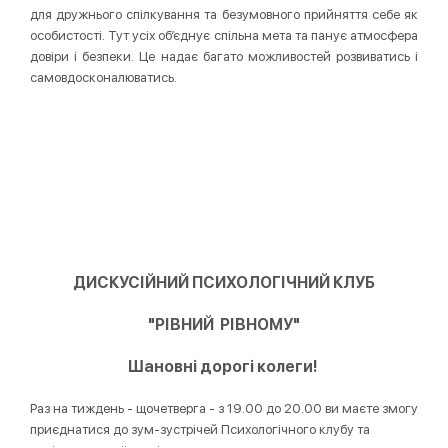
для дружнього спілкування та безумовного прийняття себе як
особистості. Тут усіх об’єднує спільна мета та панує атмосфера
довіри і безпеки. Це надає багато можливостей розвиватись і
самовдосконалюватись.
ДИСКУСІЙНИЙ ПСИХОЛОГІЧНИЙ КЛУБ
"РІВНИЙ РІВНОМУ"
Шановні дорогі колеги!
Раз на тиждень - щочетверга - з 19.00 до 20.00 ви маєте змогу
приєднатися до зум-зустрічей Психологічного клубу та