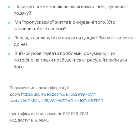
Поки світ ще не поспішає після важкої ночі, зупинись і
подякуй
Ми "пропускаємо" життя в очікуванні того, Хто
наповнить його сенсом?
Знаєш, як вплинути на важку ситуацію? Зміни ставлення
до неї
Вчіться розв'язувати проблеми, розуміючи, що
потрібно не тільки позбуватися стресу, а й приймати
його
Подключитися до конференцїії
Zoom
https://us04web.zoom.us/j/5529197651?
pwd=N2dOMVcyUVRjVWYrWDRqOHdJQTdMUT09
Ідентифікатор конференції: 552 919 7651
Код доступа: 9DeDxU