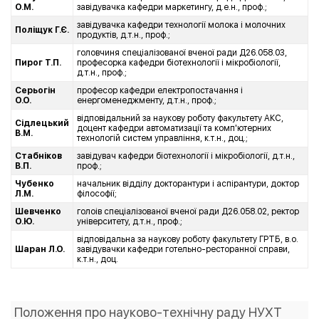
О.М.
завідувачка кафедри маркетингу, д.е.н., проф.;
завідувачка кафедри технології молока і молочних
Поліщук Г.Є.
продуктів, д.т.н., проф.;
головчиня спеціалізованої вченої ради Д26.058.03,
Пирог Т.П.
професорка кафедри біотехнології і мікробіології,
д.т.н., проф.;
Серьогін
професор кафедри електропостачання і
О.О.
енергоменеджменту, д.т.н., проф.;
відповідальний за наукову роботу факультету АКС,
Сідлецький
доцент кафедри автоматизації та комп'ютерних
В.М.
технологій систем управління, к.т.н., доц.;
Стабніков
завідувач кафедри біотехнології і мікробіології, д.т.н.,
В.П.
проф.;
Чубенко
начальник відділу докторантури і аспірантури, доктор
Л.М.
філософії;
Шевченко
голоів спеціалізованої вченої ради Д26.058.02, ректор
О.Ю.
університету, д.т.н., проф.;
відповідальна за наукову роботу факультету ГРТБ, в.о.
Шаран Л.О.
завідувачки кафедри готельно-ресторанної справи,
к.т.н., доц.
Положення про науково-технічну раду НУХТ