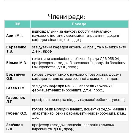
Члени ради:
ПіБ
Посада
відповідальний за наукову роботу Навчально-
Арич М.І.
наукового інституту економіки і управління, доцент
кафедри фінансів, к.е.н., доц.;
Березянко
завідувачка кафедри економіки праці та менеджменту,
Т.В.
д.е.н., проф.;
головчиня спеціалізованої вченої ради Д26.058.04,
Білько М.В.
професорка кафедри біотехнології продуктів бродіння
і виноробства, д.т.н., проф.;
Бортнічук
голова студентського наукового товариства, доцент
О.В.
кафедри готельно-ресторанної справи, к.т.н., доц.;
завідувач кафедри машин і апаратів харчових і
Гавва О.М.
фармацевтичних виробництв, д.т.н., проф.;
Гаврилюк
провідна інженерка відділу наукової роботи студентів;
Л.Г.
голова ради молодих вчених, доцент кафедри машин і
Губеня О.О.
апаратів харчових і фармацевтичних виробництв, к.т.н.,
доц.;
Зав'ялов
професор кафедри процесів і апаратів харчових
В.Л.
виробництв, д.т.н., проф.;