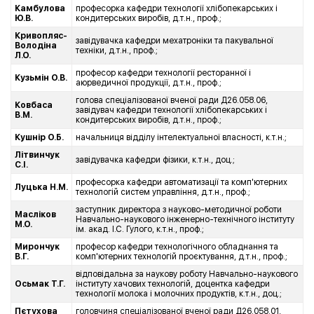
Камбулова
професорка кафедри технології хлібопекарських і
Ю.В.
кондитерських виробів, д.т.н., проф.;
Кривопляс-
завідувачка кафедри мехатроніки та пакувальної
Володіна
техніки, д.т.н., проф.;
Л.О.
професор кафедри технології ресторанної і
Кузьмін О.В.
аюрведичної продукції, д.т.н., проф.;
голова спеціалізованої вченої ради Д26.058.06,
Ковбаса
завідувач кафедри технології хлібопекарських і
В.М.
кондитерських виробів, д.т.н., проф.;
Кушнір О.Б.
начальниця відділу інтелектуальної власності, к.т.н.;
Літвинчук
завідувачка кафедри фізики, к.т.н., доц.;
С.І.
професорка кафедри автоматизації та комп'ютерних
Луцька Н.М.
технологій систем управління, д.т.н., проф.;
заступник директора з науково-методичної роботи
Масліков
Навчально-наукового інженерно-технічного інституту
М.О.
ім. акад. І.С. Гулого, к.т.н., проф.;
Мирончук
професор кафедри технологічного обладнання та
В.Г.
комп'ютерних технологій проєктування, д.т.н., проф.;
відповідальна за наукову роботу Навчально-наукового
Осьмак Т.Г.
інституту хачових технологій, доцентка кафедри
технології молока і молочних продуктів, к.т.н., доц.;
Пєтухова
головчиня спеціалізованої вченої ради Д26.058.01,