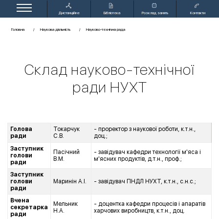
Дистанційне
Бібліотека
Розклад занять
Контакти
навчання
Головна
Наукова діяльність
Науково-технічна рада
Склад науково-технічної
ради НУХТ
Голова
Токарчук
- проректор з наукової роботи, к.т.н.,
ради
С.В.
доц.;
Заступник
Пасічний
- завідувач кафедри технології м'яса і
голови
В.М.
м'ясних продуктів, д.т.н., проф.;
ради
Заступник
голови
Маринін А.І.
- завідувач ПНДЛ НУХТ, к.т.н., с.н.с.;
ради
Вчена
Мельник
- доцентка кафедри процесів і апаратів
секретарка
Н.А.
харчових виробництв, к.т.н., доц.
ради