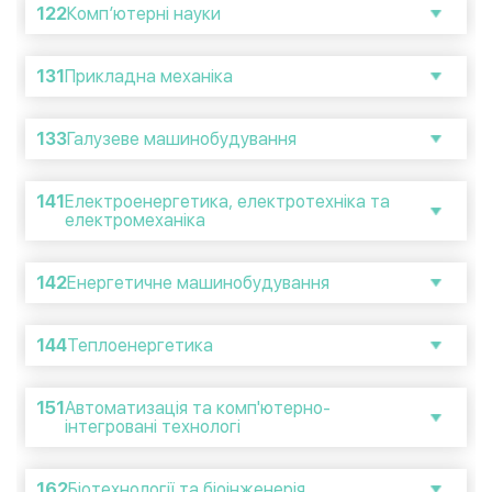
122
Комп’ютерні науки
131
Прикладна механіка
133
Галузеве машинобудування
141
Електроенергетика, електротехніка та
електромеханіка
142
Енергетичне машинобудування
144
Теплоенергетика
151
Автоматизація та комп'ютерно-
інтегровані технологі
162
Біотехнології та біоінженерія