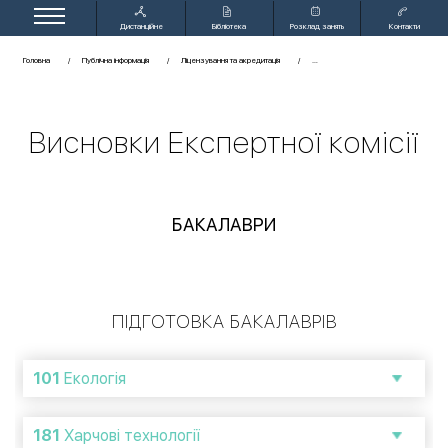
Дистанційне
Бібліотека
Розклад занять
Контакти
навчання
Головна
Публічна інформація
Ліцензування та акредитація
Висновки Експертної комісії
БАКАЛАВРИ
ПІДГОТОВКА БАКАЛАВРІВ
101
Екологія
181
Харчові технології