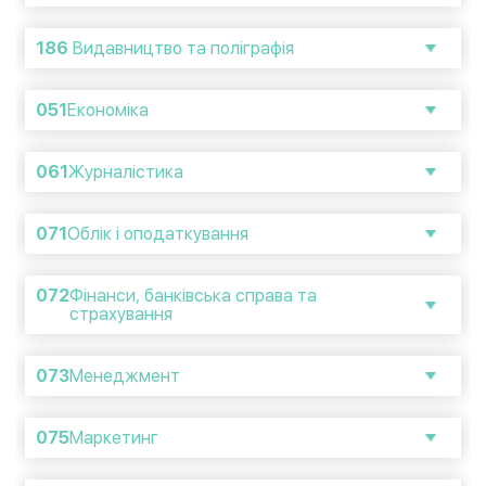
186
Видавництво та поліграфія
051
Економіка
061
Журналістика
071
Облік і оподаткування
072
Фінанси, банківська справа та
страхування
073
Менеджмент
075
Маркетинг