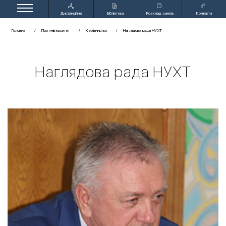
Дистанційне
Бібліотека
Розклад занять
Контакти
навчання
Головна
Про університет
Керівництво
Наглядова рада НУХТ
Наглядова рада НУХТ