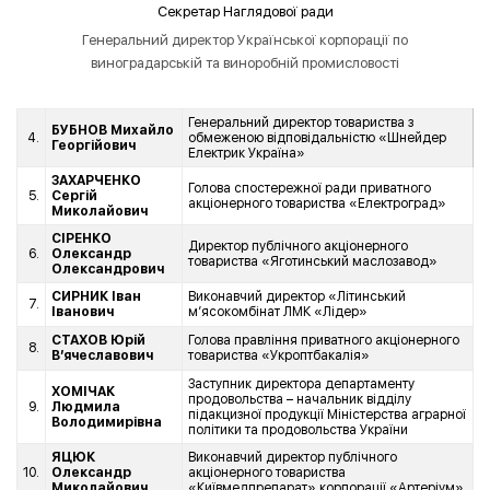
Секретар Наглядової ради
Генеральний директор Української корпорації по
виноградарській та виноробній промисловості
Генеральний директор товариства з
БУБНОВ Михайло
4.
обмеженою відповідальністю «Шнейдер
Георгійович
Електрик Україна»
ЗАХАРЧЕНКО
Голова спостережної ради приватного
5.
Сергій
акціонерного товариства «Електроград»
Миколайович
СІРЕНКО
Директор публічного акціонерного
6.
Олександр
товариства «Яготинський маслозавод»
Олександрович
СИРНИК Іван
Виконавчий директор «Літинський
7.
Іванович
м’ясокомбінат ЛМК «Лідер»
СТАХОВ Юрій
Голова правління приватного акціонерного
8.
В’ячеславович
товариства «Укроптбакалія»
Заступник директора департаменту
ХОМІЧАК
продовольства – начальник відділу
9.
Людмила
підакцизної продукції Міністерства аграрної
Володимирівна
політики та продовольства України
ЯЦЮК
Виконавчий директор публічного
10.
Олександр
акціонерного товариства
Миколайович
«Київмедпрепарат» корпорації «Артеріум»