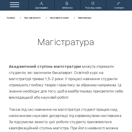
Дистанційне
Бібліотека
Розклад занять
Контакти
навчання
Головна
Про університет
Можливості освіти
Магістратура
Магістратура
Академічний ступінь магістратури
можуть отримати
студенти, які закінчили бакалаврат. Освітній курс на
магістратурі триває 1,5-2 роки. У процесі навчання студенти
отримують глибоку теорію і практику за обраним напрямом. Ці
знання необхідні для того, щоб в майбутньому присвятити себе
викладацькій або науковій роботі.
Також під час навчання на магістратурі студент працює над
написанням наукової дисертації під керівництвом наставника.
За підсумком захисту цієї роботи студенту присвоюється
кваліфікаційний ступінь магістра. При його наявності можна