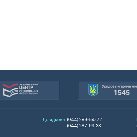
Довідкова:
(044) 289-54-72
(044) 287-93-33