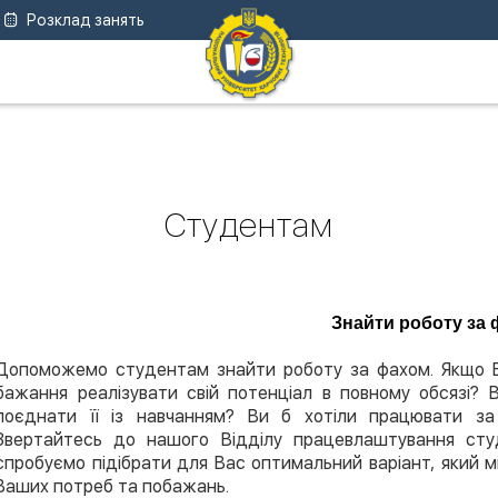
Розклад занять
Студентам
Знайти роботу за
Допоможемо студентам знайти роботу за фахом. Якщо Ви
бажання реалізувати свій потенціал в повному обсязі?
поєднати її із навчанням? Ви б хотіли працювати з
Звертайтесь до нашого Відділу працевлаштування студ
спробуємо підібрати для Вас оптимальний варіант, який мі
Ваших потреб та побажань.