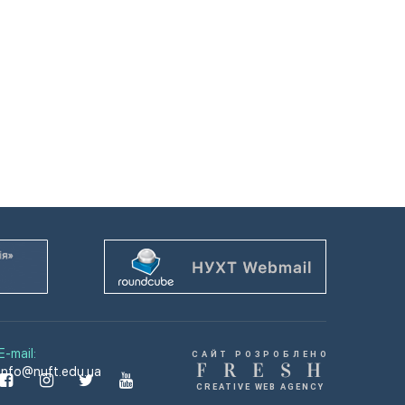
E-mail:
САЙТ РОЗРОБЛЕНО
F
R
E
S
H
info@nuft.edu.ua
CREATIVE WEB AGENCY