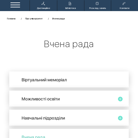
Дистанційне
Бібліотека
Розклад занять
Контакти
навчання
Головна
Про університет
Вчена рада
Вчена рада
Віртуальний меморіал
Можливості освіти
Навчальні підрозділи
Вчена рада