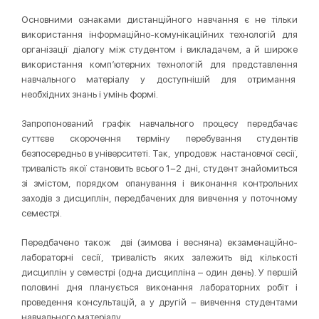
Основними ознаками дистанційного навчання є не тільки
використання інформаційно-комунікаційних технологій для
організації діалогу між студентом і викладачем, а й широке
використання комп’ютерних технологій для представлення
навчального матеріалу у доступнішій для отримання
необхідних знань і умінь формі.
Запропонований графік навчального процесу передбачає
суттєве скорочення терміну перебування студентів
безпосередньо в університеті. Так, упродовж настановчої сесії,
тривалість якої становить всього 1−2 дні, студент знайомиться
зі змістом, порядком опанування і виконання контрольних
заходів з дисциплін, передбачених для вивчення у поточному
семестрі.
Передбачено також дві (зимова і весняна) екзаменаційно-
лабораторні сесії, тривалість яких залежить від кількості
дисциплін у семестрі (одна дисципліна – один день). У першій
половині дня планується виконання лабораторних робіт і
проведення консультацій, а у другій − вивчення студентами
навчального матеріалу.