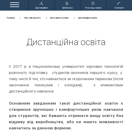
Дистанційне
Бібліотека
Розклад занять
Контакти
навчання
Головна
Про університет
Можливості освіти
Дистанційна освіта
Дистанційна освіта
У 2017 р. в Національному університеті харчових технологій
розпочато підготовку студентів-заочників першого курсу, у
тому числі й тих, хто навчається за скороченим терміном (після
закінчення технікумів і коледжів), з елементами
дистанційного навчання.
Основним завданням такої дистанційної освіти є
створення зручніших і комфортніших умов навчання
для студентів, які бажають отримати вищу освіту без
відриву від виробництва, або не мають можливості
навчатись за денною формою.