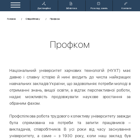
Дистанційне
Бібліотека
Розклад занять
Контакти
навчання
Головна
Співробітнику
Профком
Профком
Національний університет харчових технологій (НУХТ) має
давню і славну історію й нині входить до числа найкращих
навчальних закладів України, що задовольняє потреби молоді в
отриманні знань, вищої освіти, а відтак перспективної роботи,
надає можливість продовжувати наукове зростання за
обраним фахом.
Профспілкова робота трудового колективу університету завжди
була спрямована на потреби та запити працівників –
викладачів, співробітників. В усі роки від часу заснування
університету, а саме – з 1930 року, коли наш заклад був