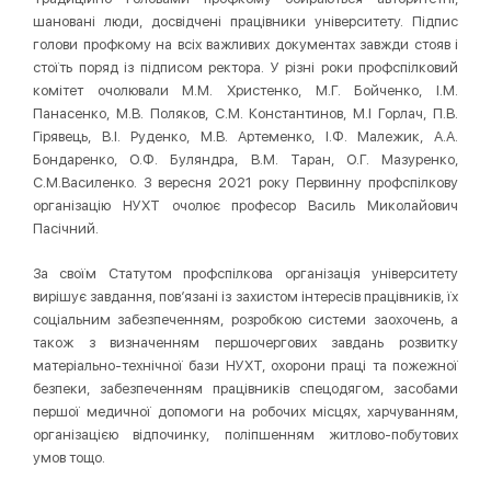
шановані люди, досвідчені працівники університету. Підпис
голови профкому на всіх важливих документах завжди стояв і
стоїть поряд із підписом ректора. У різні роки профспілковий
комітет очолювали М.М. Христенко, М.Г. Бойченко, І.М.
Панасенко, М.В. Поляков, С.М. Константинов, М.І Горлач, П.В.
Гірявець, В.І. Руденко, М.В. Артеменко, І.Ф. Малежик, А.А.
Бондаренко, О.Ф. Буляндра, В.М. Таран, О.Г. Мазуренко,
С.М.Василенко. З вересня 2021 року Первинну профспілкову
організацію НУХТ очолює професор Василь Миколайович
Пасічний.
За своїм Статутом профспілкова організація університету
вирішує завдання, пов’язані із захистом інтересів працівників, їх
соціальним забезпеченням, розробкою системи заохочень, а
також з визначенням першочергових завдань розвитку
матеріально-технічної бази НУХТ, охорони праці та пожежної
безпеки, забезпеченням працівників спецодягом, засобами
першої медичної допомоги на робочих місцях, харчуванням,
організацією відпочинку, поліпшенням житлово-побутових
умов тощо.