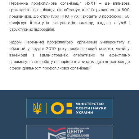
Первинна профспілкова організація НУХТ – це впливова
громадська організація, що об’єднує в своїх рядах понад 800
працівників. До структури ППО НУХТ входять 8 профбюро і 50
профгруп інститутів, факультетів, кафедр, відділів, служб і
структурних підрозділів.
Ядром Первинної профспілкової організації університету є
обраний у грудні 2019 року профспілковий комітет, який у
взаємодії з адміністрацією оперативно та ефективно
спрямовує свою роботу на вирішення питань, що відносяться до
сфери діяльності профспілкової організації.