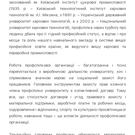
заснований як Київський інститут цукрової промисловості
(1935 р. – Київський технологічний інститут харчових
технологій ім. А.І. Мікояна, з 1991 р. – Український державний
університет харчових технологій, а з 2002 р. – Національний
університет харчових технологій), профспілка через турботу про
людину дбала про її гідний професійний статус, а відтак і про
місце та роль нашого навчального закладу в системі вищої
професійної освіти країни, як ведучого вишу харчової та
переробної промисловості.
Робота профспілкової організації – багатогранна і тісно
переплітається з виробничою діяльністю університету, хоч і
спрямована значною мірою на соціальний захист його
працівників. Головним інструментом захисту прав кожного
члена профспілки університету є колективний договір. Тому
все, що стосується договорів і угод, правового захисту і
матеріальної підтримки, заробітної платні та робочих місць,
оздоровлення і відпочинку, спорту та культурно-просвітницької
роботи, навчання тощо – це аспекти діяльності профспілкової
організації.
Традиційно головами профкому обираються авторитетні,