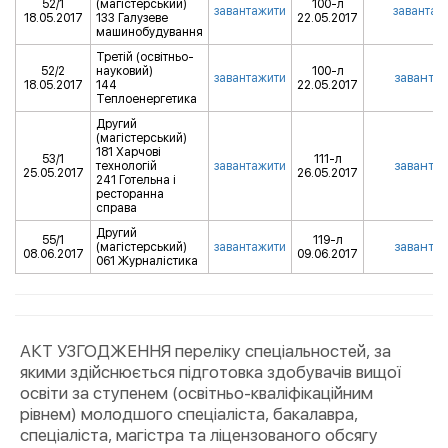
52/1
(магістерський)
100-л
завантажити
завантаж
18.05.2017
133 Галузеве
22.05.2017
машинобудування
Третій (освітньо-
52/2
науковий)
100-л
заванта
завантажити
18.05.2017
144
22.05.2017
Теплоенергетика
Другий
(магістерський)
181 Харчові
53/1
111-л
заванта
технологій
завантажити
25.05.2017
26.05.2017
241 Готельна і
ресторанна
справа
Другий
55/1
119-л
заванта
(магістерський)
завантажити
08.06.2017
09.06.2017
061 Журналістика
АКТ УЗГОДЖЕННЯ переліку спеціальностей, за
якими здійснюється підготовка здобувачів вищої
освіти за ступенем (освітньо-кваліфікаційним
рівнем) молодшого спеціаліста, бакалавра,
спеціаліста, магістра та ліцензованого обсягу