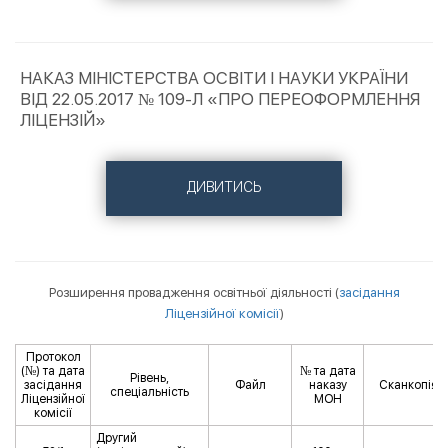
НАКАЗ МІНІСТЕРСТВА ОСВІТИ І НАУКИ УКРАЇНИ
ВІД 22.05.2017 № 109-Л «ПРО ПЕРЕОФОРМЛЕННЯ
ЛІЦЕНЗІЙ»
ДИВИТИСЬ
Розширення провадження освітньої діяльності (
засідання
Ліцензійної комісії
)
Протокол
(№) та дата
№ та дата
Рівень,
засідання
Файл
наказу
Сканкопія н
спеціальність
Ліцензійної
МОН
комісії
Другий