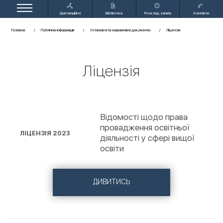
Дистанційне
Бібліотека
Розклад занять
Контакти
навчання
Головна
Публічна інформація
Установчі та нормативні документи
Ліцензія
Ліцензія
Відомості щодо права
провадження освітньої
ЛІЦЕНЗІЯ 2023
діяльності у сфері вищої
освіти
ДИВИТИСЬ