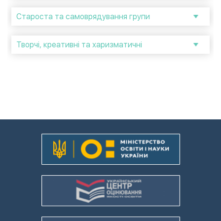
Староста та самоврядування групи
Творчі, креативні та харизматичні