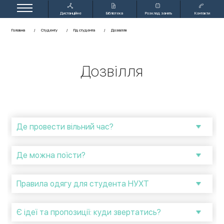
Дистанційне
Бібліотека
Розклад занять
Контакти
навчання
Головна
Студенту
Гід студента
Дозвілля
Дозвілля
Де провести вільний час?
Де можна поїсти?
Правила одягу для студента НУХТ
Є ідеї та пропозиції: куди звертатись?