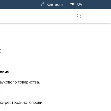
Контакти
EN
UA
о
рович
аукового товариства,
,
но-ресторанної справи