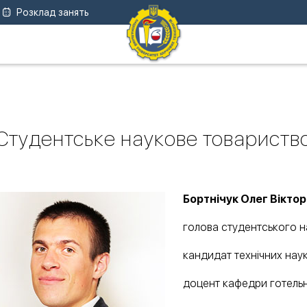
Розклад занять
Студентське наукове товариств
Бортнічук Олег Вікто
голова студентського н
кандидат технічних наук
доцент кафедри готель