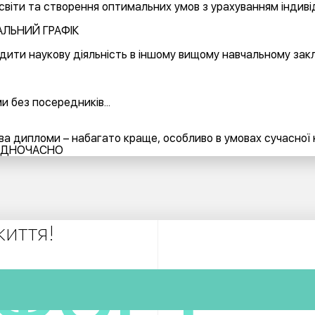
ї освіти та створення оптимальних умов з урахуванням інди
АЛЬНИЙ ГРАФІК
ти наукову діяльність в іншому вищому навчальному заклад
 без посередників...
а дипломи – набагато краще, особливо в умовах сучасної ко
 ОДНОЧАСНО
життя!
ФОРТ
ФОРТ
ФОРТ
ФОРТ
ТОЖИТКАМИ