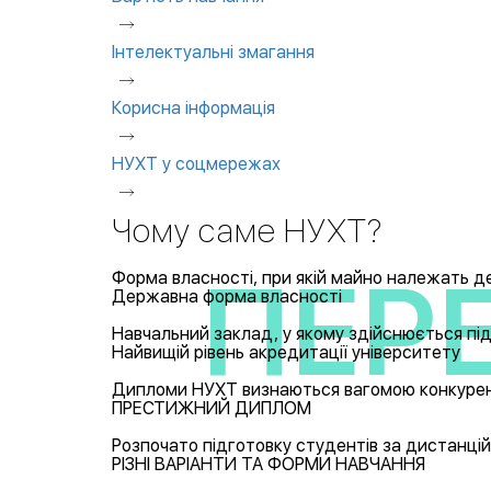
Інтелектуальні змагання
Корисна інформація
НУХТ у соцмережах
Чому саме НУХТ?
ПЕР
ПЕР
ПЕР
ПЕР
Форма власності, при якій майно належать дер
Державна форма власності
Навчальний заклад, у якому здійснюється підг
Найвищій рівень акредитації університету
Дипломи НУХТ визнаються вагомою конкурент
ПРЕСТИЖНИЙ ДИПЛОМ
Розпочато підготовку студентів за дистанцій
РІЗНІ ВАРІАНТИ ТА ФОРМИ НАВЧАННЯ