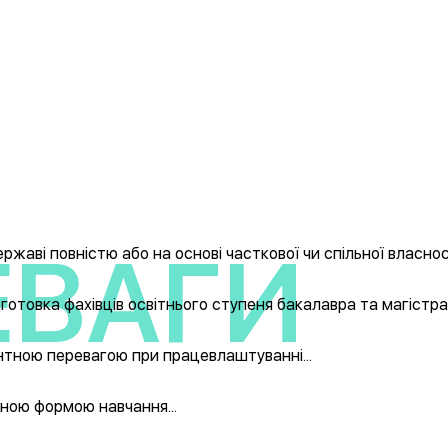
ЕВАГИ
ЕВАГИ
ЕВАГИ
ЕВАГИ
жаві повністю або на основі часткової чи спільної власнос
отовка фахівців освітнього ступеня бакалавра та магістра.
ною перевагою при працевлаштуванні...
ною формою навчання...