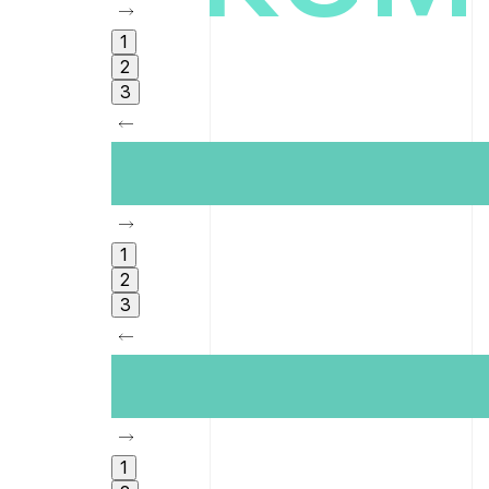
1
2
3
Можливість безкоштовно займатись спорто
1
2
3
Облаштування університету сучасним облад
1