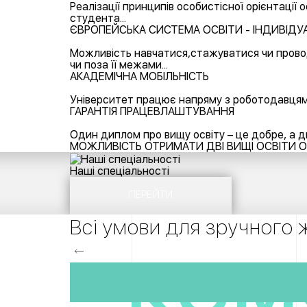
Реалізації принципів особистісної орієнтаці
студента...
ЄВРОПЕЙСЬКА СИСТЕМА ОСВІТИ - ІНДИВІДУ
Можливість навчатися,стажуватися чи проводи
чи поза її межами...
АКАДЕМІЧНА МОБІЛЬНІСТЬ
Університет працює напряму з роботодавцями
ГАРАНТІЯ ПРАЦЕВЛАШТУВАННЯ
Один диплом про вищу освіту – це добре, а дв
МОЖЛИВІСТЬ ОТРИМАТИ ДВІ ВИЩІ ОСВІТИ
Наші спеціальності
ПЕРЕЙТИ
Всі умови для зручного 
КОМ
КОМ
КОМ
КОМ
КОМФОРТАБЕЛЬНЕ СТУДМІСТЕЧКО З 6 ГУР