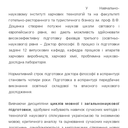
У Навчально-
науковому інституті харчових технологій та на факультеті
готельно-ресторанного та туристичного бізнесу ім. проф. В.Ф.
Доценка створені потужні наукові школи світового і
європейського рівня, які дають можливість здійснювати
високоефективну підготовку фахівців третього (освітньо-
наукового) рівня – Доктор філософії. В процесі їх підготовки
задіяні 12 випускових кафедр, кафедра процесів і апаратів
харчових виробництв, харчової хімії, проблемна науково-
дослідна лабораторія.
Нормативний строк підготовки доктора філософії в аспірантурі
становить чотири роки. Підготовка в аспірантурі передбачає
виконання освітньої складової та власного наукового
дослідження.
Вивчаючи дисципліни
циклів мовної і загальнонаукової
підготовки
, здобувачі набувають навичок сучасних методів і
технологій наукового спілкування українською та іноземною
мовою; критичного аналізу та оцінювання сучасних наукових
досягнень, ознайомлюються з методиками створення нових