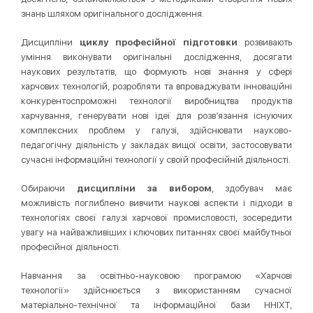
знань шляхом оригінального дослідження.
Дисципліни
циклу професійної підготовки
розвивають
уміння виконувати оригінальні дослідження, досягати
наукових результатів, що формують нові знання у сфері
харчових технологій, розробляти та впроваджувати інноваційні
конкурентоспроможні технології виробництва продуктів
харчування, генерувати нові ідеї для розв’язання існуючих
комплексних проблем у галузі, здійснювати науково-
педагогічну діяльність у закладах вищої освіти, застосовувати
сучасні інформаційні технології у своїй професійній діяльності.
Обираючи
дисципліни за вибором
, здобувач має
можливість поглиблено вивчити наукові аспекти і підходи в
технологіях своєї галузі харчової промисловості, зосередити
увагу на найважливіших і ключових питаннях своєї майбутньої
професійної діяльності.
Навчання за освітньо-науковою програмою «Харчові
технології» здійснюється з використанням сучасної
матеріально-технічної та інформаційної бази ННІХТ,