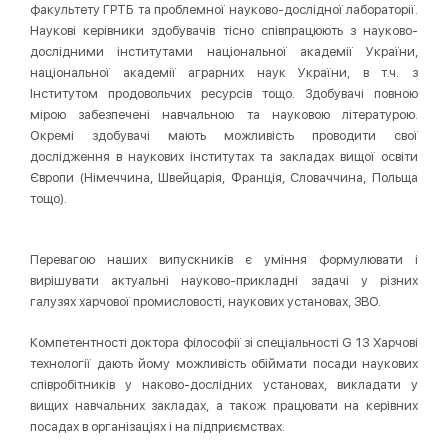
факультету ГРТБ та проблемної науково-дослідної лабораторії.
Наукові керівники здобувачів тісно співпрацюють з науково-
дослідними інститутами національної академії України,
національної академії аграрних наук України, в т.ч. з
Інститутом продовольчих ресурсів тощо. Здобувачі повною
мірою забезпечені навчальною та науковою літературою.
Окремі здобувачі мають можливість проводити свої
дослідження в наукових інститутах та закладах вищої освіти
Європи (Німеччина, Швейцарія, Франція, Словаччина, Польща
тощо).
Перевагою наших випускників є уміння формулювати і
вирішувати актуальні науково-прикладні задачі у різних
галузях харчової промисловості, наукових установах, ЗВО.
Компетентності доктора філософії зі спеціальності G 13 Харчові
технології дають йому можливість обіймати посади наукових
співробітників у наково-дослідних установах, викладати у
вищих навчальних закладах, а також працювати на керівних
посадах в організаціях і на підприємствах.