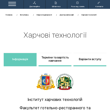
Дистанційне
Бібліотека
Розклад занять
Контакти
навчання
Головна
Вступнику
Наші спеціальності
Доктор філософії
Харчові технології
Харчові технології
Терміни та вартість
Інформація
Варіанти вступу
навчання
Інститут харчових технологій
Факультет готельно-ресторанного та