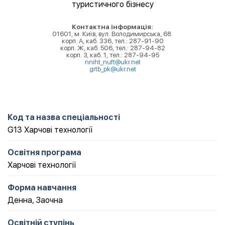
туристичного бізнесу
Контактна інформація:
01601, м. Київ, вул. Володимирська, 68.
корп. А, каб. 336, тел.: 287-91-90
корп. Ж, каб. 506, тел.: 287-94-82
корп. З, каб. 1, тел.: 287-94-95
nniht_nuft@ukr.net
grtb_pk@ukr.net
Код та назва спеціальності
G13 Харчові технології
Освітня програма
Харчові технології
Форма навчання
Денна
,
Заочна
Освітній ступінь