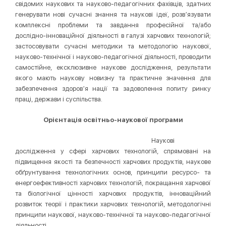
свідомих наукових та науково-педагогічних фахівців, здатних
генерувати нові сучасні знання та наукові ідеї, розвʼязувати
комплексні проблеми та завдання професійної та/або
дослідно-інноваційної діяльності в галузі харчових технологій;
застосовувати сучасні методики та методологію наукової,
науково-технічної і науково-педагогічної діяльності, проводити
самостійне, ексклюзивне наукове дослідження, результати
якого мають наукову новизну та практичне значення для
забезпечення здоровʼя нації та задоволення попиту ринку
праці, держави і суспільства.
Орієнтація освітньо-наукової програми
Наукові
дослідження у сфері харчових технологій, спрямовані на
підвищення якості та безпечності харчових продуктів, наукове
обґрунтування технологічних основ, принципи ресурсо- та
енергоефективності харчових технологій, покращання харчової
та біологічної цінності харчових продуктів, інноваційний
розвиток теорії і практики харчових технологій, методологічні
принципи наукової, науково-технічної та науково-педагогічної
діяльності.