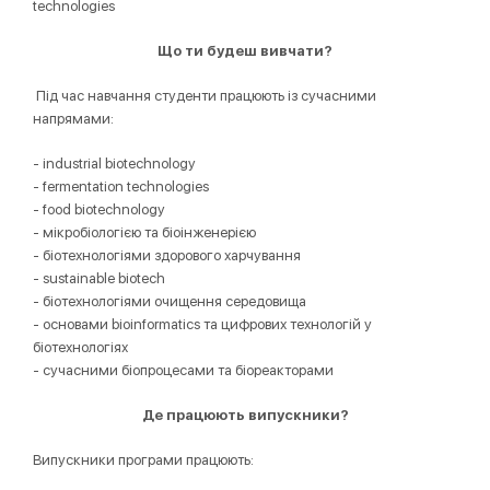
technologies
Що ти будеш вивчати?
Під час навчання студенти працюють із сучасними
напрямами:
- industrial biotechnology
- fermentation technologies
- food biotechnology
- мікробіологією та біоінженерією
- біотехнологіями здорового харчування
- sustainable biotech
- біотехнологіями очищення середовища
- основами bioinformatics та цифрових технологій у
біотехнологіях
- сучасними біопроцесами та біореакторами
Де працюють випускники?
Випускники програми працюють: