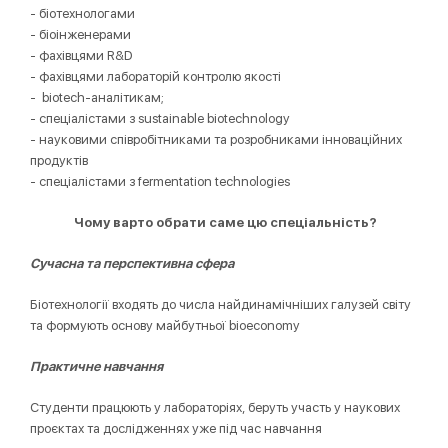
- біотехнологами
- біоінженерами
- фахівцями R&D
- фахівцями лабораторій контролю якості
- biotech-аналітикам;
- спеціалістами з sustainable biotechnology
- науковими співробітниками та розробниками інноваційних
продуктів
- спеціалістами з fermentation technologies
Чому варто обрати саме цю спеціальність?
Сучасна та перспективна сфера
Біотехнології входять до числа найдинамічніших галузей світу
та формують основу майбутньої bioeconomy
Практичне навчання
Студенти працюють у лабораторіях, беруть участь у наукових
проєктах та дослідженнях уже під час навчання