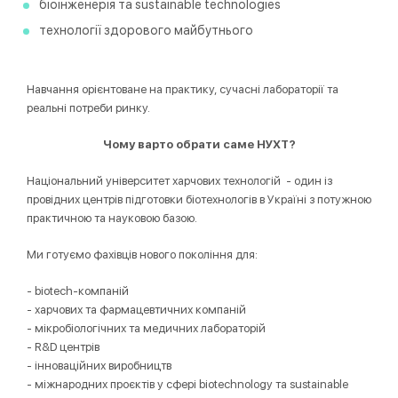
біоінженерія та sustainable technologies
технології здорового майбутнього
Навчання орієнтоване на практику, сучасні лабораторії та
реальні потреби ринку.
Чому варто обрати саме
НУХТ?
Національний університет харчових технологій - один із
провідних центрів підготовки біотехнологів в Україні з потужною
практичною та науковою базою.
Ми готуємо фахівців нового покоління для:
- biotech-компаній
- харчових та фармацевтичних компаній
- мікробіологічних та медичних лабораторій
- R&D центрів
- інноваційних виробництв
- міжнародних проєктів у сфері biotechnology та sustainable