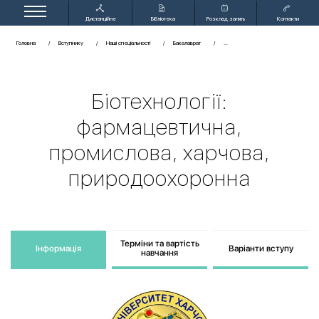
Дистанційне
Бібліотека
Розклад занять
Контакти
навчання
Головна
Вступнику
Наші спеціальності
Бакалаврат
Біотехнології:
фармацевтична,
промислова, харчова,
природоохоронна
Терміни та вартість
Інформація
Варіанти вступу
навчання