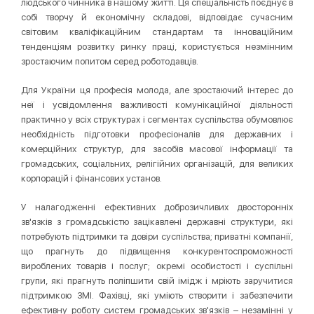
людського чинника в нашому житті. Ця спеціальність поєднує в
собі творчу й економічну складові, відповідає сучасним
світовим кваліфікаційним стандартам та інноваційним
тенденціям розвитку ринку праці, користується незмінним
зростаючим попитом серед роботодавців.
Для України ця професія молода, але зростаючий інтерес до
неї і усвідомлення важливості комунікаційної діяльності
практично у всіх структурах і сегментах суспільства обумовлює
необхідність підготовки професіоналів для державних і
комерційних структур, для засобів масової інформації та
громадських, соціальних, релігійних організацій, для великих
корпорацій і фінансових установ.
У налагодженні ефективних доброзичливих двосторонніх
зв'язків з громадськістю зацікавлені державні структури, які
потребують підтримки та довіри суспільства; приватні компанії,
що прагнуть до підвищення конкурентоспроможності
вироблених товарів і послуг; окремі особистості і суспільні
групи, які прагнуть поліпшити свій імідж і мріють заручитися
підтримкою ЗМІ. Фахівці, які уміють створити і забезпечити
ефективну роботу систем громадських зв'язків – незамінні у