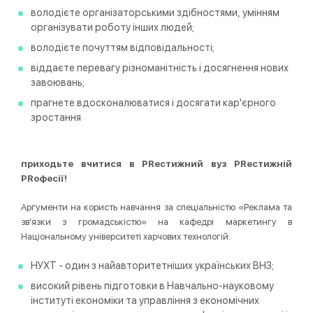
володієте організаторськими здібностями, умінням
організувати роботу інших людей;
володієте почуттям відповідальності;
віддаєте перевагу різноманітність і досягнення нових
завоювань;
прагнете вдосконалюватися і досягати кар'єрного
зростання
приходьте вчитися в PRестижний вуз PRестижній
PRофесії!
Аргументи на користь навчання за спеціальністю «Реклама та
зв'язки з громадськістю» на кафедрі маркетингу в
Національному університеті харчових технологій:
НУХТ - один з найавторитетніших українських ВНЗ;
високий рівень підготовки в Навчально-науковому
інституті економіки та управління з економічних