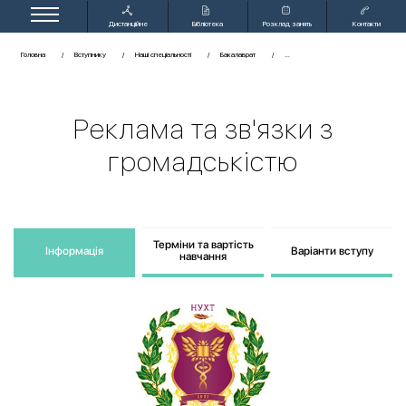
Дистанційне
Бібліотека
Розклад занять
Контакти
навчання
Головна
Вступнику
Наші спеціальності
Бакалаврат
Реклама та зв'язки з
громадськістю
Терміни та вартість
Інформація
Варіанти вступу
навчання