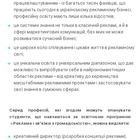
працевлаштуванням - із багатьох тисяч фахівців, що
працюють сьогодні в українському рекламному бізнесі,
професійну освіту мають лише кілька відсотків;
це системні знання не тільки в класичній рекламі, а й в
сфері маркетингових комунікацій, без яких не може
розвиватися сучасний бізнес;
це широке коло спілкування і цікаве життя в рекламному
світі;
це унікальна освіта з універсальним діапазоном, що дає
можливість випробувати себе в найрізноманітніших
областях реклами – від креативу до керівництва
масштабними рекламними проектами і застосовувати
свої знання в суміжних сферах.
Серед професій, які згодом можуть опанувати
студенти, що навчаються за освітньою програмою
«Реклама і зв'язки з громадськістю», можна виділити:
креативний директор (розробка концепції реклами);