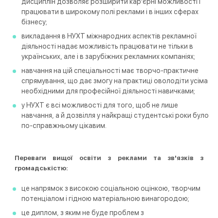
дисциплін дозволяє розширити кар'єрні можливості і
працювати в широкому полі реклами і в інших сферах
бізнесу;
викладання в НУХТ міжнародних аспектів рекламної
діяльності надає можливість працювати не тільки в
українських, але і в зарубіжних рекламних компаніях;
навчання на цій спеціальності має творчо-практичне
спрямування, що дає змогу на практиці оволодіти усіма
необхідними для професійної діяльності навичками;
у НУХТ є всі можливості для того, щоб не лише
навчання, а й дозвілля у найкращі студентські роки було
по-справжньому цікавим.
Переваги вищої освіти з реклами та зв'язків з
громадськістю:
це напрямок з високою соціальною оцінкою, творчим
потенціалом і гідною матеріальною винагородою;
це диплом, з яким не буде проблем з