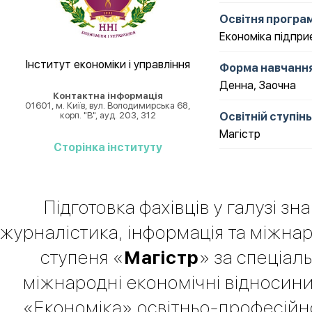
Освітня програ
Економіка підпр
Інститут економіки і управління
Форма навчанн
Денна
,
Заочна
Контактна інформація
01601, м. Київ, вул. Володимирська 68,
корп. "В", ауд. 203, 312
Освітній ступінь
Магістр
Cторінка інституту
Підготовка фахівців у галузі зн
журналістика, інформація та міжнар
ступеня «
Магістр
» за спеціал
міжнародні економічні відносини»
«Економіка» освітньо-професійн