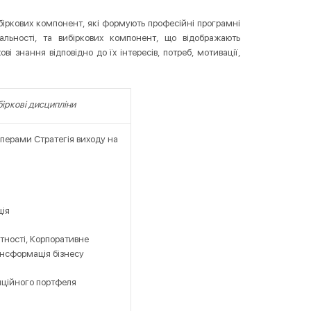
біркових компонент, які формують професійні програмні
альності, та вибіркових компонент, що відображають
і знання відповідно до їх інтересів, потреб, мотивації,
біркові дисципліни
аперами Стратегія виходу на
ція
ітності, Корпоративне
ансформація бізнесу
ційного портфеля