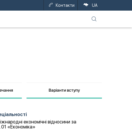
Контакти
UA
авчання
Варіанти вступу
еціальності
іжнародні економічні відносини за
1.01 «Економіка»