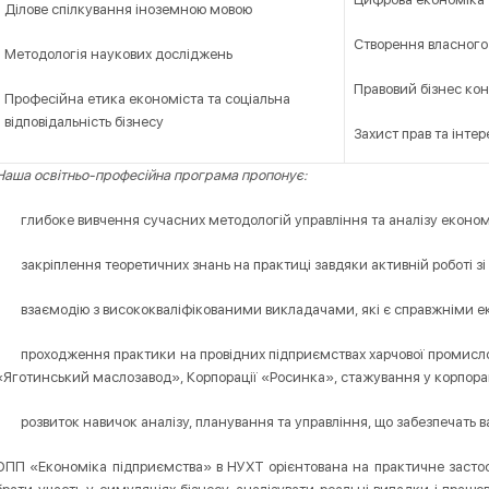
Ділове спілкування іноземною мовою
Створення власного б
Методологія наукових досліджень
Правовий бізнес ко
Професійна етика економіста та соціальна
відповідальність бізнесу
Захист прав та інтере
Наша освітньо-професійна програма пропонує:
- глибоке вивчення сучасних методологій управління та аналізу економ
- закріплення теоретичних знань на практиці завдяки активній роботі з
- взаємодію з висококваліфікованими викладачами, які є справжніми екс
- проходження практики на провідних підприємствах харчової промисло
«Яготинський маслозавод», Корпорації «Росинка», стажування у корпорац
- розвиток навичок аналізу, планування та управління, що забезпечать ваш 
ОПП «Економіка підприємства» в НУХТ орієнтована на практичне засто