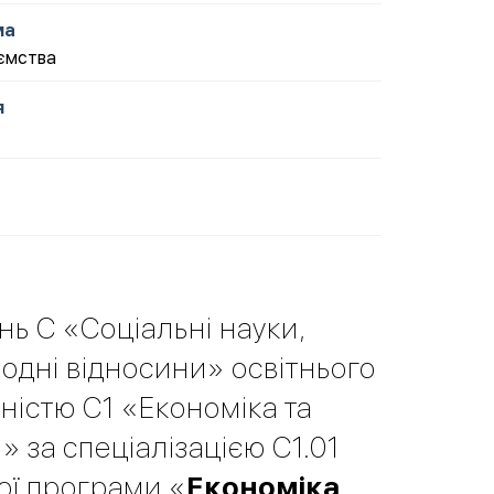
ма
иємства
я
ань С «Соціальні науки,
одні відносини» освітнього
ьністю С1 «Економіка та
 за спеціалізацією С1.01
ої програми «
Економіка