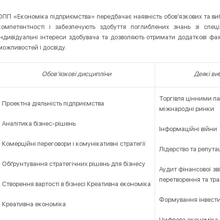
ОПП «Економіка підприємства» передбачає наявність обов’язкових та ви
компетентності і забезпечують здобуття поглиблених знань зі спеці
індивідуальні інтереси здобувача та дозволяють отримати додаткові фахов
можливостей і досвіду.
Обов’язкові дисципліни
Деякі ви
Торгівля цінними п
Проектна діяльність підприємства
міжнародні ринки
Аналітика бізнес-рішень
Інформаційні війни
Комерційні переговори і комунікативні стратегії
Лідерство та репута
Обґрунтування стратегічних рішень для бізнесу
Аудит фінансової зв
перетворення та тр
Створення вартості в бізнесі Креативна економіка
Формування інвести
Креативна економіка
Цифрова економіка