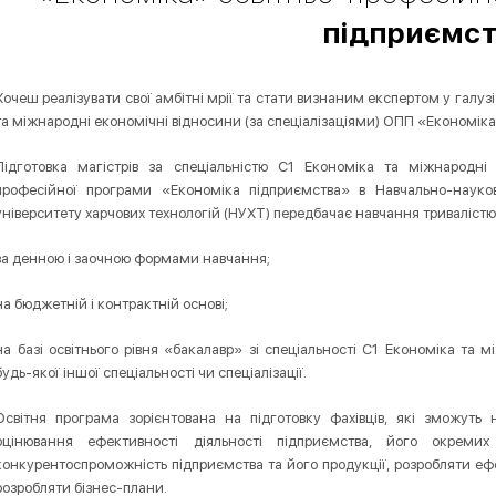
підприємс
Хочеш реалізувати свої амбітні мрії та стати визнаним експертом у галуз
та міжнародні економічні відносини (за спеціалізаціями) ОПП «Економіка 
Підготовка магістрів за спеціальністю С1 Економіка та міжнародні е
професійної програми «Економіка підприємства» в Навчально-науков
університету харчових технологій (НУХТ) передбачає навчання тривалістю 1
за денною і заочною формами навчання;
на бюджетній і контрактній основі;
на базі освітнього рівня «бакалавр» зі спеціальності С1 Економіка та м
будь-якої іншої спеціальності чи спеціалізації.
Освітня програма зорієнтована на підготовку фахівців, які зможуть
оцінювання ефективності діяльності підприємства, його окремих
конкурентоспроможність підприємства та його продукції, розробляти ефек
розробляти бізнес-плани.