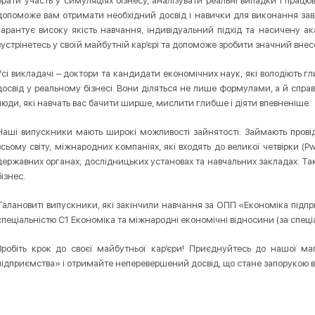
брати участь у симуляціях бізнесу, аналізувати реальні випадки і прац
допоможе вам отримати необхідний досвід і навички для виконання за
гарантує високу якість навчання, індивідуальний підхід та насичену а
зустрінетесь у своїй майбутній кар’єрі та допоможе зробити значний внес
Усі викладачі – доктори та кандидати економічних наук, які володіють
досвід у реальному бізнесі. Вони діляться не лише формулами, а й спра
люди, які навчать вас бачити ширше, мислити глибше і діяти впевненіше.
Наші випускники мають широкі можливості зайнятості. Займають провід
всьому світу, міжнародних компаніях, які входять до великої четвірки (Pw
державних органах, дослідницьких установах та навчальних закладах. Та
бізнес.
Талановиті випускники, які закінчили навчання за ОПП «Економіка підпр
спеціальністю С1 Економіка та міжнародні економічні відносини (за спеці
Зробіть крок до своєї майбутньої кар’єри! Приєднуйтесь до нашої ма
підприємства» і отримайте неперевершений досвід, що стане запорукою в