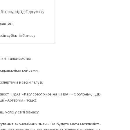
ізнесу: від ідеї до успіху
нсалтинг
сів суб’єктів бізнесу
іки підприємства;
і справжніми кейсами;
пертами в своїй галузі;
вості (ПрАТ «Карлсберг Україна», ПрАТ «Оболонь», ТДВ
ії «Артеріум» тощо).
успіх у світі бізнесу.
сування економічних знань. Ви будете мати можливість