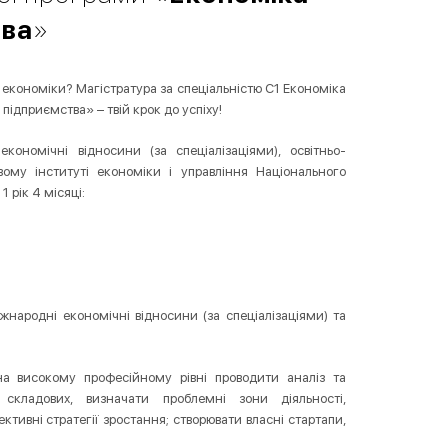
тва
»
і економіки? Магістратура за спеціальністю С1 Економіка
підприємства» – твій крок до успіху!
кономічні відносини (за спеціалізаціями), освітньо-
ому інституті економіки і управління Національного
 рік 4 місяці:
іжнародні економічні відносини (за спеціалізаціями) та
 на високому професійному рівні проводити аналіз та
 складових, визначати проблемні зони діяльності,
тивні стратегії зростання; створювати власні стартапи,