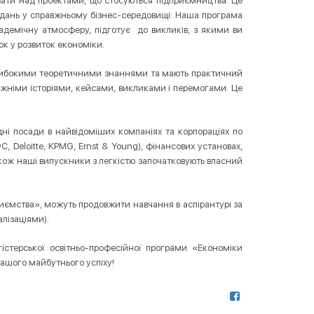
ювати над проектами, що стосуються підприємництва. Це
вдань у справжньому бізнес-середовищі. Наша програма
кадемічну атмосферу, підготує до викликів, з якими ви
ок у розвиток економіки.
 глибокими теоретичними знаннями та мають практичний
вжніми історіями, кейсами, викликами і перемогами. Це
ні посади в найвідоміших компаніях та корпораціях по
C, Deloitte, KPMG, Ernst & Young), фінансових установах,
кож наші випускники з легкістю започатковують власний
иємства», можуть продовжити навчання в аспірантурі за
алізаціями).
гістерської освітньо-професійної програми «Економіки
ашого майбутнього успіху!