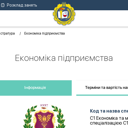
Розклад занять
істратура
Економіка підприємства
Економіка підприємства
Інформація
Терміни та вартість н
Код та назва сп
C1 Економіка та м
спеціалізацією С