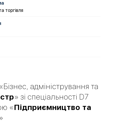
ма
а торгівля
я
 «Бізнес, адміністрування та
істр
» зі спеціальності D7
ою «
Підприємництво та
»