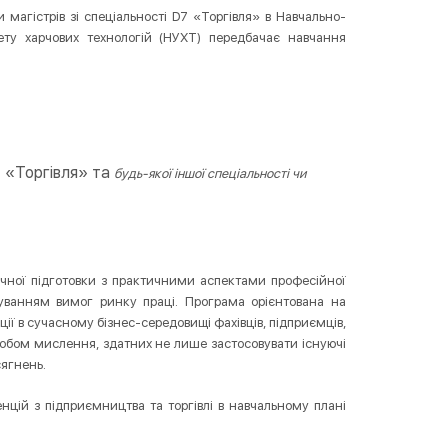
магістрів зі спеціальності D7 «Торгівля» в Навчально-
тету харчових технологій (НУХТ) передбачає навчання
7 «Торгівля» та
будь-якої іншої спеціальності чи
чної підготовки з практичними аспектами професійної
хуванням вимог ринку праці. Програма орієнтована на
ції в сучасному бізнес-середовищі фахівців, підприємців,
собом мислення, здатних не лише застосовувати існуючі
сягнень.
нцій з підприємництва та торгівлі в навчальному плані