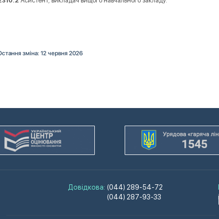
2310.2
Асистент; викладач вищого навчального закладу.
Остання зміна: 12 червня 2026
Довідкова:
(044) 289-54-72
(044) 287-93-33