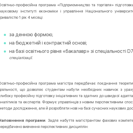
Освітньо-професійна програма «Підприємництво та торгівля» підготовки 
науковому інституті економіки і управління Національного універси
тривалістю 1 рік 4 місяці:
за денною формою;
на бюджетній і контрактній основі;
на базі освітнього рівня «бакалавр» зі спеціальності D
.
спеціалізації
Освітньо-професійна програма магістра передбачає поєднання теорети
діяльності, що дозволяє студентам набути необхідних навичок з ура
глибоку професійну підготовку ініціативних та здатних до швидкої адапта
аналітиків та експертів. Формує управлінців з новим перспективним спо
методи дослідження, але й розробляти нові на базі сучасних наукових до
Наповнення програми
. Задля набуття магістрантом фахових компете
передбачено вивчення перспективних дисциплін: