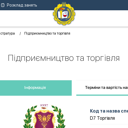
Розклад занять
істратура
Підприємництво та торгівля
Підприємництво та торгівля
Інформація
Терміни та вартість н
Код та назва сп
D7 Торгівля