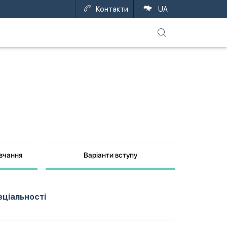
Контакти
UA
авчання
Варіанти вступу
еціальності