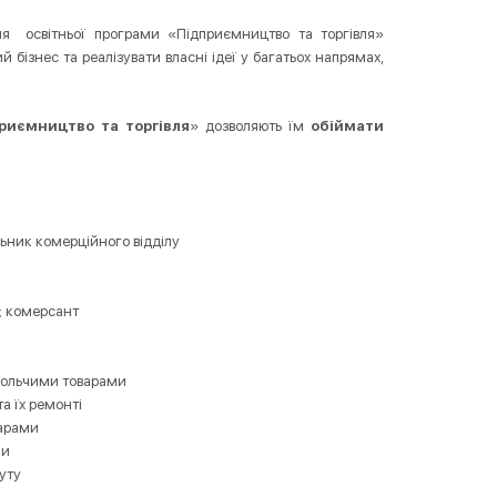
вля освітньої програми «Підприємництво та торгівля»
й бізнес та реалізувати власні ідеї у багатьох напрямах,
риємництво та торгівля
» дозволяють їм
обіймати
ьник комерційного відділу
; комерсант
овольчими товарами
а їх ремонті
варами
ми
уту