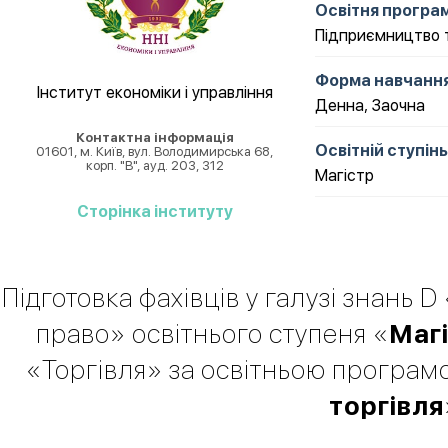
Освітня програ
Підприємництво т
Форма навчанн
Інститут економіки і управління
Денна
,
Заочна
Контактна інформація
Освітній ступінь
01601, м. Київ, вул. Володимирська 68,
корп. "В", ауд. 203, 312
Магістр
Cторінка інституту
Підготовка фахівців у галузі знань D
право» освітнього ступеня «
Маг
«Торгівля» за освітньою програм
торгівля