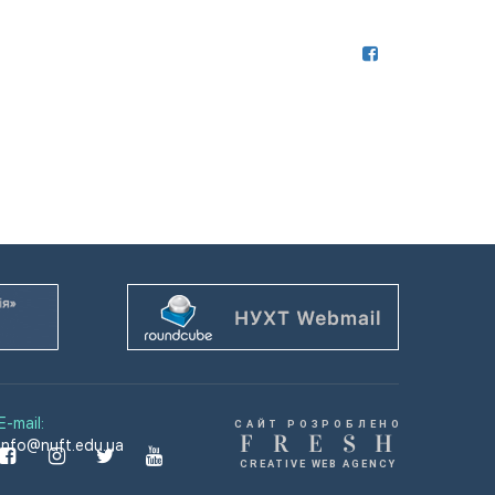
E-mail:
САЙТ РОЗРОБЛЕНО
F
R
E
S
H
info@nuft.edu.ua
CREATIVE WEB AGENCY