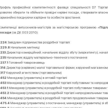
Профіль професійної компетентності фахівця спеціальності D7 Торгі
дозволяє обирати та обіймати провідні керівні посади, створювати власни
гармонійно поєднуючи кар’єрне та особисте зростання.
Компетенції випускників-магістрів за магістерською програмою «
Підп
посади
(за ДК 003:2010):
1224
Завідувач підприємства роздрібної торгівлі
1229.8
Начальник митниці
1233
Директор комерційний; начальник відділу збуту (маркетингу); начал
1235
Начальник відділу матеріально-технічного постачання
1237.1
Головний товарознавець
1314
Директор (керівник) малої торговельної фірми; керуючий магазином
1317
Керуючий агентством (торговельним)
1452
Менеджер (управитель) в оптовій торгівлі
1453
Менеджер (управитель) в роздрібній торгівлі побутовими та непрод
1453.1
Менеджер (управитель) в роздрібній торгівлі побутовими товарами т
1453.2
Менеджер (управитель) в роздрібній торгівлі непродовольчими то
1454
Менеджер (управитель) в роздрібній торгівлі продовольчими товара
1475.4
Менеджер (управитель) з постачання; менеджер (управитель) зі зб