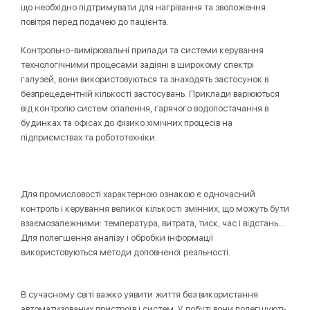
що необхідно підтримувати для нагрівання та зволоження
повітря перед подачею до пацієнта.
Контрольно-вимірювальні прилади та системи керування
технологічними процесами задіяні в широкому спектрі
галузей, вони використовуються та знаходять застосунок в
безпрецедентній кількості застосувань. Приклади варіюються
від контролю систем опалення, гарячого водопостачання в
будинках та офісах до фізико хімічних процесів на
підприємствах та робототехніки.
Для промисловості характерною ознакою є одночасний
контроль і керування великої кількості змінних, що можуть бути
взаємозалежними: температура, витрата, тиск, час і відстань...
Для полегшення аналізу і обробки інформації
використовуються методи доповненої реальності.
В сучасному світі важко уявити життя без використання
автоматизованих пристроїв і систем. У побуті вони полегшують