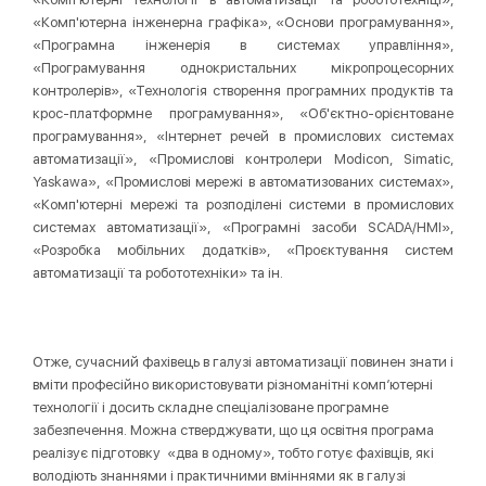
«Комп'ютерна інженерна графіка», «Основи програмування»,
«Програмна інженерія в системах управління»,
«Програмування однокристальних мікропроцесорних
контролерів», «Технологія створення програмних продуктів та
крос-платформне програмування», «Об'єктно-орієнтоване
програмування», «Інтернет речей в промислових системах
автоматизації», «Промислові контролери Modicon, Simatic,
Yaskawa», «Промислові мережі в автоматизованих системах»,
«Комп'ютерні мережі та розподілені системи в промислових
системах автоматизації», «Програмні засоби SCADA/HMІ»,
«Розробка мобільних додатків», «Проєктування систем
автоматизації та робототехніки» та ін.
Отже, сучасний фахівець в галузі автоматизації повинен знати і
вміти професійно використовувати різноманітні комп’ютерні
технології і досить складне спеціалізоване програмне
забезпечення. Можна стверджувати, що ця освітня програма
реалізує підготовку «два в одному», тобто готує фахівців, які
володіють знаннями і практичними вміннями як в галузі