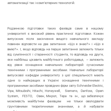
автоматизації так і комп’ютерних технологій.
Родзинкою підготовки таких фахівців саме в нашому
університеті є високий рівень практичної підготовки. Кожен
випускник після закінчення вищого навчального закладу
повинен відповісти на два запитання: «Що я знаю?» і «Що я
вмію?». І, якщо відповідь на перше запитання залежить тільки
від сумлінності і старанності студента, то відповідь на друге,
яке найбільш цікавить майбутнього роботодавця, – залежить
від рівня оснащення навчальних лабораторій сучасними
технічними і програмними засобами. Навчальні лабораторії
випускової кафедри університету з цієї спеціальності мають
одне із найкращих в Україні оснащення технічними і
програмними засобами провідних фірм світу:Schneider Electric,
Vipa, Mitsubishi, Hitachi, Honeywell, Siemens, Danfoss, Open
System, FESTO, Овен, Мікрол, Тера та ін., що забезпечує
можливість майбутнім фахівцям не тільки оволодівати
грунтовними теоретичними знаннями, а й набувати