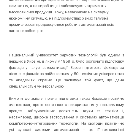
нам життя, а на виробництві забезпечують отримання
високоякісної продукції. Тому, незважаючи на складну
економічну ситуацію, на підприємствах різних галузей
промисловості продовжуються роботи з автоматизації всіх
ланок виробництва.
Національний університет харчових технологій був одним з
перших в Україні, в якому у 1959 р. було розпочато підготовку
фахівців у галузі автоматизації. Зараз підготовка фахівців за
цією спеціальністю здійснюється у 50 технічних університетах
та академіях України. Це засвідчує той факт, що дана
спеціальність є універсальною.
Вимоги до змісту і рівня підготовки таких фахівців постійно
змінюються, проте основною є використання у навчальному
процесі найсучасніших досягнень науки та техніки і,
насамперед, широке застосування у системах автоматизації
комп’ютерно-інтегрованих технологій. На сьогодні практично
усі сучасні системи автоматизації − це ІТ-технологічні