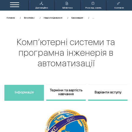
Дистанційне
Бібліотека
Розклад занять
Контакти
навчання
Головна
Вступнику
Наші спеціальності
Бакалаврат
Комп’ютерні системи та
програмна інженерія в
автоматизації
Терміни та вартість
Інформація
Варіанти вступу
навчання