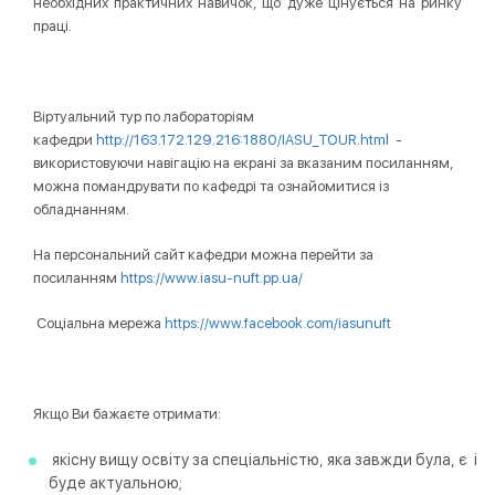
необхідних практичних навичок, що дуже цінується на ринку
праці.
Віртуальний тур по лабораторіям
кафедри
http://163.172.129.216:1880/IASU_TOUR.html
-
використовуючи навігацію на екрані за вказаним посиланням,
можна помандрувати по кафедрі та ознайомитися із
обладнанням.
На персональний сайт кафедри можна перейти за
посиланням
https://www.iasu-nuft.pp.ua/
Соціальна мережа
https://www.facebook.com/iasunuft
Якщо Ви бажаєте отримати:
якісну вищу освіту за спеціальністю, яка завжди була, є і
буде актуальною;