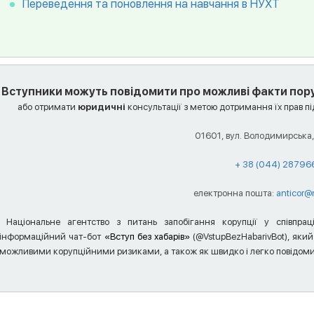
Переведення та поновлення на навчання в НУХТ
Вступники можуть повідомити про можливі факти по
або отримати
юридичні
консультації з метою дотримання їх прав пі
01601, вул. Володимирська,
+ 38 (044) 28796
електронна пошта:
anticor@
Національне агентство з питань запобігання корупції у співпра
інформаційний чат-бот
«Вступ без хабарів»
(@VstupBezHabarivBot), який
можливими корупційними ризиками, а також як швидко і легко повідоми