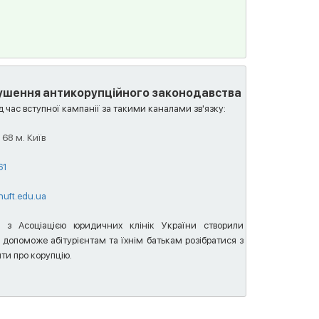
рушення антикорупційного законодавства
д час вступної кампанії за такими каналами зв'язку:
 68 м. Київ
61
nuft.edu.ua
ці з Асоціацією юридичних клінік України створили
 допоможе абітурієнтам та їхнім батькам розібратися з
ти про корупцію.