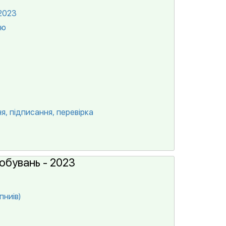
2023
тю
я, підписання, перевірка
обувань - 2023
пниів)