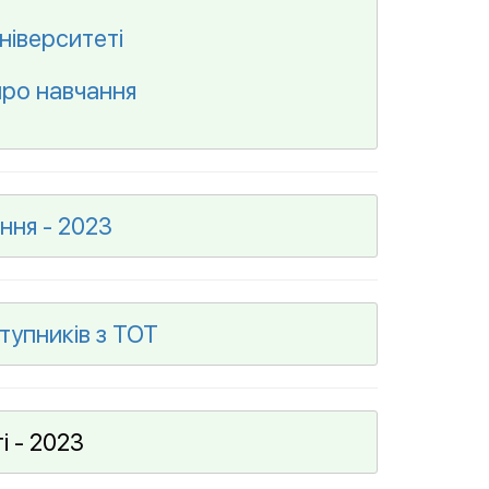
ніверситеті
про навчання
ння - 2023
тупників з ТОТ
і - 2023