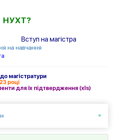
о НУХТ?
Вступ на магістра
ня на навчання
та
 до магістратури
23 році
менти для їх підтвердження (
xls)
ах