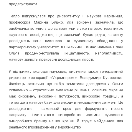
продегустувати.
Тепло відгукнулася про дисертантку її наукова керівниця,
професорка Марина Білько, яка зокрема зазначила, що
здобувачка вступила до аспірантури з уже готовою тематикою
наукового дослідження, що зазвичай буває рідко, частину
досліджень вона виконала на сучасному обладнанні у
партнерському університеті в Німеччині. За час навчання пані
Ольга продемонструвала ініціативність, наполегливість,
наукову зрілість, прекрасні дослідницькі якості.
У підтримку молодої науковиці виступив також генеральний
директор корпорації «Укрвинпром» Володимир Кучеренко.
Фахівець зазначив, що вибір тематики дослідження Ольги
Успаленко – стратегічно виважене рішення, оскільки Україна
має сировину, виробничі потужності, виноробні традиції, а
тепер ще й наукову базу для виходу в інноваційний сегмент. Це
дослідження – важливий крок для формування нового
напрямку вітчизняного виноробства, частина сучасного
виноробного бренду нашої країни й торує майданчик для
реального впровадження у виробництво.