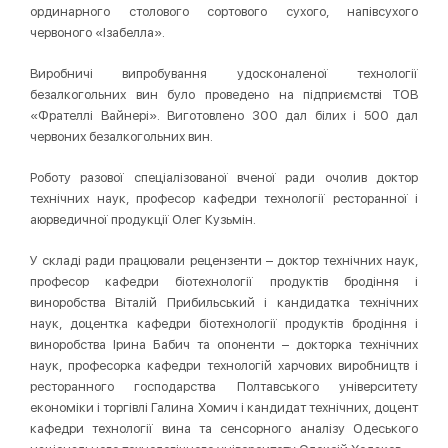
ординарного столового сортового сухого, напівсухого
червоного «Ізабелла».
Виробничі випробування удосконаленої технології
безалкогольних вин було проведено на підприємстві ТОВ
«Фрателлі Вайнері». Виготовлено 300 дал білих і 500 дал
червоних безалкогольних вин.
Роботу разової спеціалізованої вченої ради очолив доктор
технічних наук, професор кафедри технології ресторанної і
аюрведичної продукції Олег Кузьмін.
У складі ради працювали рецензенти – доктор технічних наук,
професор кафедри біотехнології продуктів бродіння і
виноробства Віталій Прибильський і кандидатка технічних
наук, доцентка кафедри біотехнології продуктів бродіння і
виноробства Ірина Бабич та опоненти – докторка технічних
наук, професорка кафедри технологій харчових виробництв і
ресторанного господарства Полтавського університету
економіки і торгівлі Галина Хомич і кандидат технічних, доцент
кафедри технології вина та сенсорного аналізу Одеського