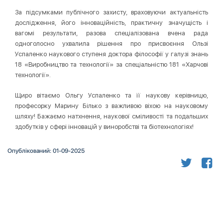
За підсумками публічного захисту, враховуючи актуальність
дослідження, його інноваційність, практичну значущість і
вагомі результати, разова спеціалізована вчена рада
одноголосно ухвалила рішення про присвоєння Ользі
Успаленко наукового ступеня доктора філософії у галузі знань
18 «Виробництво та технології» за спеціальністю 181 «Харчові
технології».
Щиро вітаємо Ольгу Успаленко та її наукову керівницю,
професорку Марину Білько з важливою віхою на науковому
шляху! Бажаємо натхнення, наукової сміливості та подальших
здобутків у сфері інновацій у виноробстві та біотехнологіях!
Опублікований: 01-09-2025