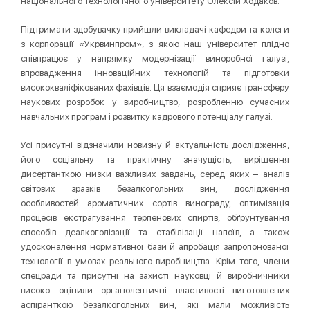
національного технологічного університету Олексій Ходаков.
Підтримати здобувачку прийшли викладачі кафедри та колеги
з корпорації «Укрвинпром», з якою наш університет плідно
співпрацює у напрямку модернізації виноробної галузі,
впровадження інноваційних технологій та підготовки
висококваліфікованих фахівців. Ця взаємодія сприяє трансферу
наукових розробок у виробництво, розробленню сучасних
навчальних програм і розвитку кадрового потенціалу галузі.
Усі присутні відзначили новизну й актуальність дослідження,
його соціальну та практичну значущість, вирішення
дисертанткою низки важливих завдань, серед яких – аналіз
світових зразків безалкогольних вин, дослідження
особливостей ароматичних сортів винограду, оптимізація
процесів екстрагування терпенових спиртів, обґрунтування
способів деалкоголізації та стабілізації напоїв, а також
удосконалення нормативної бази й апробація запропонованої
технології в умовах реального виробництва. Крім того, члени
спецради та присутні на захисті науковці й виробничники
високо оцінили органолептичні властивості виготовлених
аспіранткою безалкогольних вин, які мали можливість