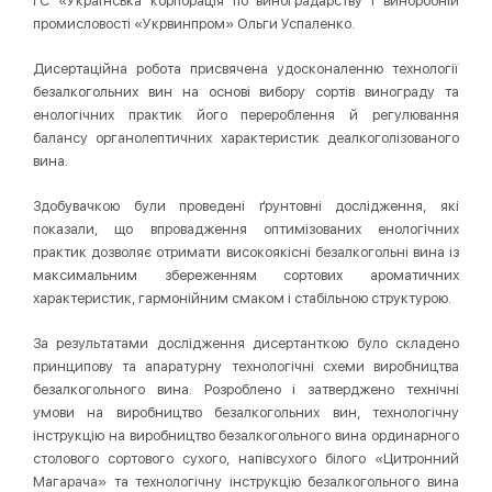
ГС «Українська корпорація по виноградарству і виноробній
промисловості «Укрвинпром» Ольги Успаленко.
Дисертаційна робота присвячена удосконаленню технології
безалкогольних вин на основі вибору сортів винограду та
енологічних практик його перероблення й регулювання
балансу органолептичних характеристик деалкоголізованого
вина.
Здобувачкою були проведені ґрунтовні дослідження, які
показали, що впровадження оптимізованих енологічних
практик дозволяє отримати високоякісні безалкогольні вина із
максимальним збереженням сортових ароматичних
характеристик, гармонійним смаком і стабільною структурою.
За результатами дослідження дисертанткою було складено
принципову та апаратурну технологічні схеми виробництва
безалкогольного вина. Розроблено і затверджено технічні
умови на виробництво безалкогольних вин, технологічну
інструкцію на виробництво безалкогольного вина ординарного
столового сортового сухого, напівсухого білого «Цитронний
Магарача» та технологічну інструкцію безалкогольного вина