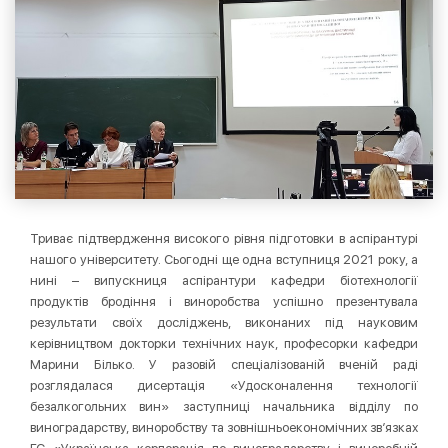
Триває підтвердження високого рівня підготовки в аспірантурі
нашого університету. Сьогодні ще одна вступниця 2021 року, а
нині – випускниця аспірантури кафедри біотехнології
продуктів бродіння і виноробства успішно презентувала
результати своїх досліджень, виконаних під науковим
керівництвом докторки технічних наук, професорки кафедри
Марини Білько. У разовій спеціалізованій вченій раді
розглядалася дисертація «Удосконалення технології
безалкогольних вин» заступниці начальника відділу по
виноградарству, виноробству та зовнішньоекономічних зв’язках