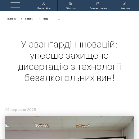
Дистанційне
Бібліотека
Розклад занять
Контакти
навчання
Головна
Новини
Події
У авангарді інновацій:
уперше захищено
дисертацію з технології
безалкогольних вин!
01 вересня 2025