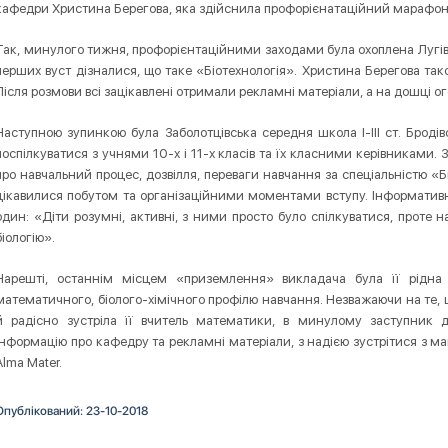
кафедри Христина Берегова, яка здійснила профорієнатаційний марафон, з
Так, минулого тижня, профорієнтаційними заходами була охоплена Лугівськ
перших вуст дізналися, що таке «Біотехнологія». Христина Берегова так
Після розмови всі зацікавлені отримали рекламні матеріали, а на дошці 
Наступною зупинкою була Заболотцівська середня школа І-ІІІ ст. Бродів
поспілкуватися з учнями 10-х і 11-х класів та їх класними керівниками. 
про навчальний процес, дозвілля, переваги навчання за спеціальністю «Бі
цікавилися побутом та організаційними моментами вступу. Інформатив
один: «Діти розумні, активні, з ними просто було спілкуватися, проте н
біологію».
Нарешті, останнім місцем «приземлення» викладача була її рідна
математичного, біолого-хімічного профілю навчання. Незважаючи на те, щ
й радісно зустріла її вчитель математики, в минулому заступник 
інформацію про кафедру та рекламні матеріали, з надією зустрітися з ма
Alma Mater.
Опублікований: 23-10-2018