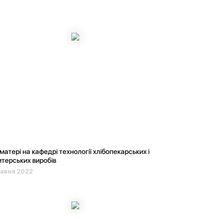
матері на кафедрі технології хлібопекарських і
терських виробів
авня 2022