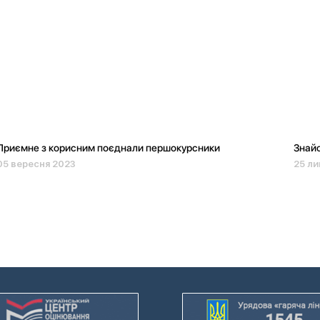
Приємне з корисним поєднали першокурсники
Знайо
05 вересня 2023
25 ли