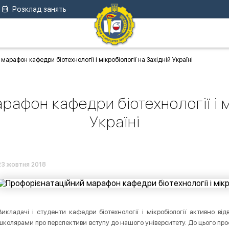
Розклад занять
арафон кафедри біотехнології і мікробіології на Західній Україні
афон кафедри біотехнології і мі
Україні
23 жовтня 2018
Викладачі і студенти кафедри біотехнології і мікробіології активно від
школярами про перспективи вступу до нашого університету. До цього пр