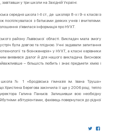
авітавши у три школи на Західній Україні.
а середня школа І-ІІ ст., де школярі 8-х і 9-х класів із
ож поспілкувалася з батьками деяких учнів і вчителями.
оголошення з’явилася інформація про НУХТ.
ського району Львівської області. Викладач мала змогу
Зустріч була довгою та плідною. Учні задавали запитання
отехнології та біоінженерія» у НУХТ, а класні керівники
ним виявився діалог й для нашого викладача. Висновок
айважливіше – більшість любить і знає предмети хімію і
 школа № 1 «Бродівська гімназія ім. Івана Труша»
о Христина Берегова закінчила її ще у 2006 році, тепло
директора Галина Паньків. Залишивши всю необхідну
йбутніми абітурієнтами, фахівець повернулася до рідної