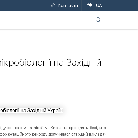
Контакти
UA
кробіології на Західній
відують школи та ліцеї м. Києва та проводять бесіди зі
офорієнтаційного рекорду долучилася старший викладач