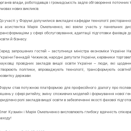
органів влади, роботодавців і громадськість задля обговорення поточних т
умовах нових викликів.
До участі у Форумі долучилися викладачі кафедри технології ресторанної 
та асистентка Марія Омельченко, які взяли участь у панельних диск
трансформаціям у сфері обслуговування, адаптації підготовки фахівців до
освіти й бізнесу.
Серед запрошених гостей – заступниця міністра економіки України На
України Геннадій Чижиков, народні депутати України, керівники торговел
науковці провідних закладів вищої освіти України – люди, які щоден
створюють політики, впроваджують технології, трансформують освітні
розвитку держави.
Форум став потужною платформою для професійного діалогу про післяв
рішень у сфері ритейлу, зміну споживчих моделей і формування нової гене
приділено ролі закладів вищої освіти в забезпеченні якості фахової підгот
Олег Кузьмін і Марія Омельченко висловлюють глибоку вдячність спікер
заходу!