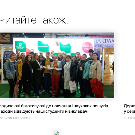
Читайте також:
Надихаючі й мотивуючі до навчання і наукових пошуків
Держа
заходи відвідують наші студенти й викладачі
у сер
28 жовтня 2019
20 ли