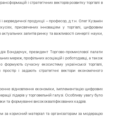
рансформацій і стратегічних векторів розвитку торгівлі в
і аюрведичної продукції – професор, д.т.н. Олег Кузьмін
усіях, присвячених інноваціям у торгівлі, цифровим
 актуальних запитів ринку та важливості синергії науки,
дія Бондарчук, президент Торгово-промислової палати
ьних мереж, профільних асоціацій і роботодавці, а також
но формують сучасну екосистему української торгівлі,
й простір і задають стратегічні вектори економічного
оєнне відновлення економіки, імплементацію цифрових
рації лідерів у торговельній галузі. Особливу увагу було
овки та формуванні висококваліфікованих кадрів.
ам за корисний матеріал та організаторам за модерацію