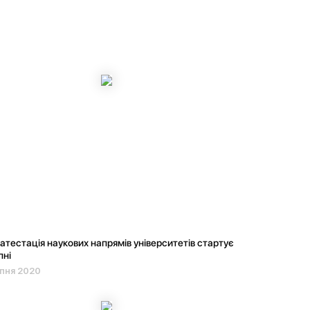
тестація наукових напрямів університетів стартує
пні
пня 2020