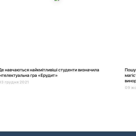
Де навчаються найкмітливіші студенти визначила
Пошук
інтелектуальна гра «Ерудит»
магіс
вино
03 грудня 2021
09 ж