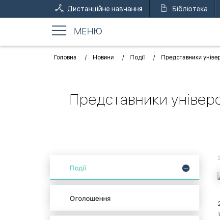
Дистанційне навчання
Бібліотека
МЕНЮ
Головна
Новини
Події
Представники універ
Представники універс
Події
Оголошення