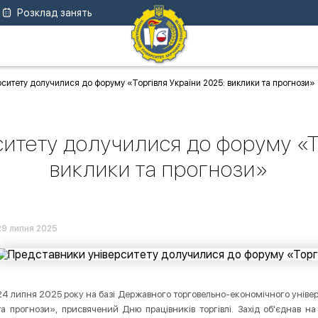
Розклад занять
ситету долучилися до форуму «Торгівля України 2025: виклики та прогнози»
итету долучилися до форуму «Т
виклики та прогнози»
29 липня 2025
24 липня 2025 року на базі Державного торговельно-економічного універ
та прогнози», присвячений Дню працівників торгівлі. Захід об'єднав н