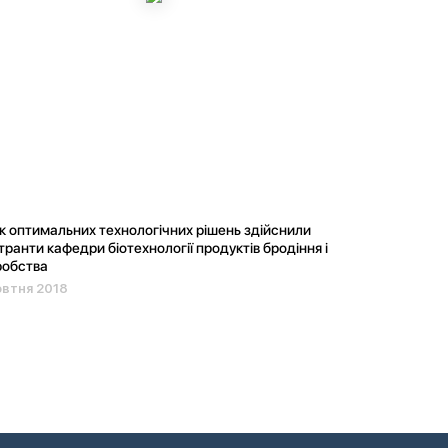
 оптимальних технологічних рішень здійснили
транти кафедри біотехнології продуктів бродіння і
робства
овтня 2018