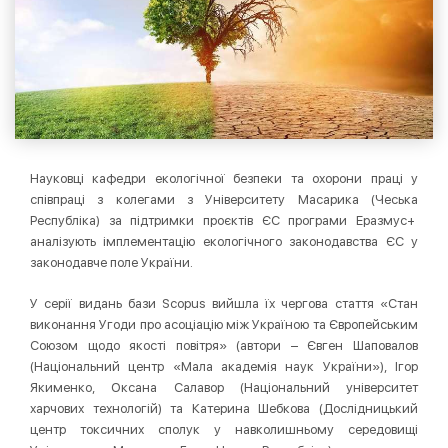
Науковці кафедри екологічної безпеки та охорони праці у
співпраці з колегами з Університету Масарика (Чеська
Республіка) за підтримки проєктів ЄС програми Еразмус+
аналізують імплементацію екологічного законодавства ЄС у
законодавче поле України.
У серії видань бази Scopus вийшла їх чергова стаття «Стан
виконання Угоди про асоціацію між Україною та Європейським
Союзом щодо якості повітря» (автори – Євген Шаповалов
(Національний центр «Мала академія наук України»), Ігор
Якименко, Оксана Салавор (Національний університет
харчових технологій) та Катерина Шебкова (Дослідницький
центр токсичних сполук у навколишньому середовищі