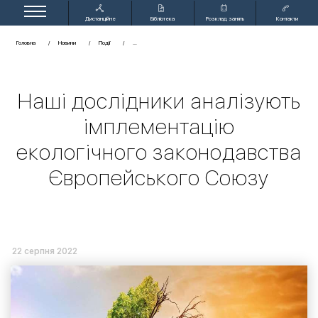
Дистанційне
Бібліотека
Розклад занять
Контакти
навчання
Головна
Новини
Події
Наші дослідники аналізують
імплементацію
екологічного законодавства
Європейського Союзу
22 серпня 2022