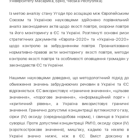
Університету Масарика, Брно, Чеська Республіка).
Із метою аналізу стану Угоди про асоціацію між Європейським
Союзом та Україною науковцями здійснено порівняльний
аналіз законодавчих актів щодо якості повітря, охорони повітря
та його моніторингу в ЄС та Україні. Розглянуті основні риси
стратегічних документів «Європа-2020» та «Україна-2020»
щодо контролю за забрудненням повітря. Проаналізовано
нормативно-правові акти моніторингу якості повітря, методи
контролю якості повітря та особливості оповіщення громадян у
законодавстві ЄС та України.
Нашими науковцями доведено, що методологічний підхід до
обмеження значень забруднюючих речовин в Україні та ЄС
відрізняється. ЄС використовує «граничне значення», «цільове
значення», «порогове значення», «інформаційний поріг» і
«критичний рівень», а Україна використовує граничні
значення. Гранично допустимі концентрації вуглекислого газу,
сірки (IV) оксиду (середньодобова норма), і свинцю в Україні
суворіші. Проте допустимі концентрації PM10, оксиду сірки (IV)
(короткострокове значення), миш’яку, кадмію та нікелю в
Україні значно нижчі, ніж в ЄС. Вміст діоксину в