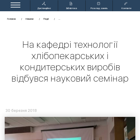
Дистанційне
Бібліотека
Розклад занять
Контакти
навчання
Головна
Новини
Події
На кафедрі технології
хлібопекарських і
кондитерських виробів
відбувся науковий семінар
30 березня 2018