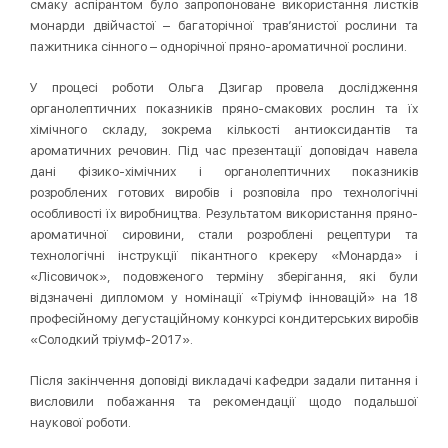
смаку аспірантом було запропоноване використання листків
монарди двійчастої – багаторічної трав’янистої рослини та
пажитника сінного – однорічної пряно-ароматичної рослини.
У процесі роботи Ольга Дзигар провела дослідження
органолептичних показників пряно-смакових рослин та їх
хімічного складу, зокрема кількості антиоксидантів та
ароматичних речовин. Під час презентації доповідач навела
дані фізико-хімічних і органолептичних показників
розроблених готових виробів і розповіла про технологічні
особливості їх виробництва. Результатом використання пряно-
ароматичної сировини, стали розроблені рецептури та
технологічні інструкції пікантного крекеру «Монарда» і
«Лісовичок», подовженого терміну зберігання, які були
відзначені дипломом у номінації «Тріумф інновацій» на 18
професійному дегустаційному конкурсі кондитерських виробів
«Солодкий тріумф-2017».
Після закінчення доповіді викладачі кафедри задали питання і
висловили побажання та рекомендації щодо подальшої
наукової роботи.