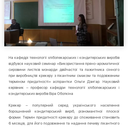
На кафедрі технології хлібопекарських і кондитерських виробів
відбувся науковий семінар «Використання пряно-ароматичної
сировини листків монарди двійчастої та пажитника сінного
при виробництві крекеру з пікантним смаком та подовженим
терміном придатності» аспірантки Ольги Дзигар. Науковий
керівник – професор кафедри технології хлібопекарських і
кондитерських виробів Віра Оболкіна
Крекер – популярний серед українського населення
борошняний кондитерський виріб, різноманітної плоскої
форми. Термін придатності крекеру до споживання становить
6 місяців, для його подовження та надання печиву пікантного