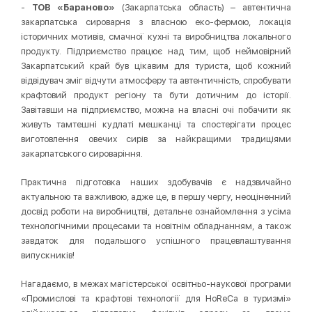
-
ТОВ «Бараново»
(Закарпатська область) – автентична
закарпатська сироварня з власною еко-фермою, локація
історичних мотивів, смачної кухні та виробництва локального
продукту. Підприємство працює над тим, щоб неймовірний
Закарпатський край був цікавим для туриста, щоб кожний
відвідувач зміг відчути атмосферу та автентичність, спробувати
крафтовий продукт регіону та бути дотичним до історії.
Завітавши на підприємство, можна на власні очі побачити як
живуть тамтешні кудлаті мешканці та спостерігати процес
виготовлення овечих сирів за найкращими традиціями
закарпатського сироваріння.
Практична підготовка наших здобувачів є надзвичайно
актуальною та важливою, адже це, в першу чергу, неоціненний
досвід роботи на виробництві, детальне ознайомлення з усіма
технологічними процесами та новітнім обладнанням, а також
завдаток для подальшого успішного працевлаштування
випускників!
Нагадаємо, в межах магістерської освітньо-наукової програми
«Промислові та крафтові технології для HoReCa в туризмі»