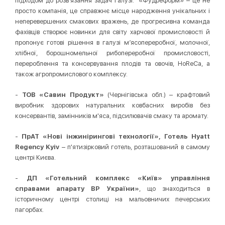
підходом до розв'язання задач галузі. «Фудреформ» – це не
просто компанія, це справжнє місце народження унікальних і
неперевершених смакових вражень, де прогресивна команда
фахівців створює новинки для світу харчової промисловості й
пропонує готові рішення в галузі м’ясопереробної, молочної,
хлібної, борошномельної рибопереробної промисловості,
перероблення та консервування плодів та овочів, HoReCa, а
також агропромислового комплексу.
-
ТОВ «Савин Продукт»
(Чернігівська обл.) – крафтовий
виробник здорових натуральних ковбасних виробів без
консервантів, замінників м'яса, підсилювачів смаку та аромату.
-
ПрАТ «Нові інжинірингові технології», Готель Hyatt
Regency Kyiv
– п'ятизірковий готель, розташований в самому
центрі Києва.
-
ДП «Готельний комплекс «Київ» управління
справами апарату ВР України»
, що знаходиться в
історичному центрі столиці на мальовничих печерських
пагорбах.