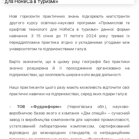
Нові горизонти практичних знань підкорюють магістранти
другого курсу освітньо-наукової програми «Промислові та
крафтові технології для HoReCa в туризмі» денної форми
навчання. З 15 січня до 11 лютого 2024 року триває їх
переддипломна практика згідно з укладеними угодами між
університетом та підприємствами галузі.
Варто зазначити, що в цьому році географія баз практики
значно розширена й її проходження організовано на
підприємствах, що охоплюють широке коло видів діяльності.
Наші практиканти цього разу мають можливість відточити свої
практичні навички на підприємствах, серед яких лідери галузі:
-
ТОВ «Фудреформ»
(Чернігівська обл.), науково-
виробничою базою якого є компанія «Дім спецій» – сучасний
завод із виробництва компонентів для харчової промисловості,
устаткований лабораторним комплексом, сертифікований
відповідно до міжнародних стандартів, із нетрадиційним