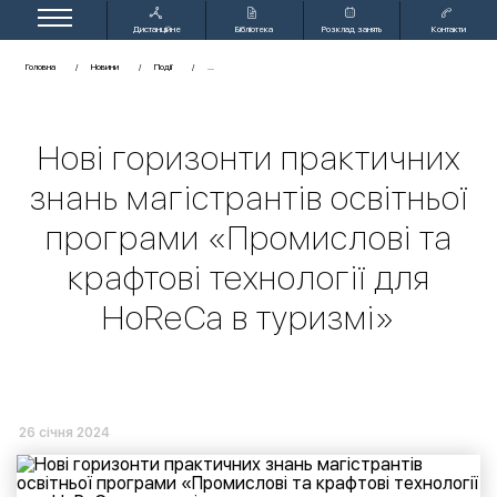
Дистанційне
Бібліотека
Розклад занять
Контакти
навчання
Головна
Новини
Події
Нові горизонти практичних
знань магістрантів освітньої
програми «Промислові та
крафтові технології для
HoReCa в туризмі»
26 січня 2024