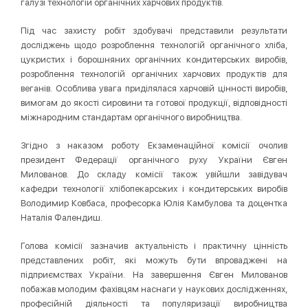
галузі технологій органічних харчових продуктів.
Під час захисту робіт здобувачі представили результати
досліджень щодо розроблення технологій органічного хліба,
цукристих і борошняних органічних кондитерських виробів,
розроблення технологій органічних харчових продуктів для
веганів. Особлива увага приділялася харчовій цінності виробів,
вимогам до якості сировини та готової продукції, відповідності
міжнародним стандартам органічного виробництва.
Згідно з наказом роботу Екзаменаційної комісії очолив
президент Федерації органічного руху України Євген
Милованов. До складу комісії також увійшли завідувач
кафедри технології хлібопекарських і кондитерських виробів
Володимир Ковбаса, професорка Юлія Камбулова та доцентка
Наталія Фалендиш.
Голова комісії зазначив актуальність і практичну цінність
представлених робіт, які можуть бути впроваджені на
підприємствах України. На завершення Євген Милованов
побажав молодим фахівцям наснаги у наукових дослідженнях,
професійній діяльності та популяризації виробництва