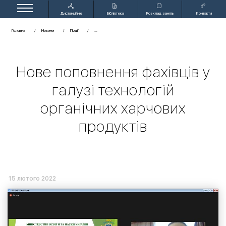
Дистанційне
Бібліотека
Розклад занять
Контакти
навчання
Головна
Новини
Події
Нове поповнення фахівців у
галузі технологій
органічних харчових
продуктів
15 лютого 2022