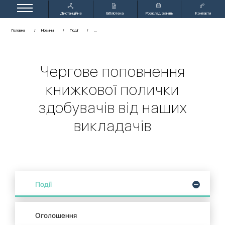
Дистанційне
Бібліотека
Розклад занять
Контакти
навчання
Головна
Новини
Події
Чергове поповнення
книжкової полички
здобувачів від наших
викладачів
Події
Оголошення