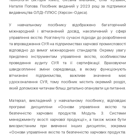
Наталія Попова. Посібник виданий у 2023 році за підтримки
видавництва ОЛДІ-ПЛЮС (Херсон-Одеса).
У навчальному посібнику відображено багаторічний
міжнародний і вітчизняний досвід, накопичений у сфері
управління якістю. Розглянуто сучасні підходи до розроблення
та впровадження СУЯ на підприємствах харчової промисловості
відповідно до вимог міжнародних стандартів. Окрему увагу
приділено інструментам управління якістю, особливостям
проведення аудиту СУЯ та її сертифікації. Враховуючи
швидкоплинні зміни середовища, в якому функціонують
вітчизняні підприємства, важливе значення має
удосконалення СУЯ, тому посібник містить окремий розділ,
який допоможе читачам більш детально опанувати це питання.
Матеріал, викладений у навчальному посібнику, відповідає
програмі дисципліни «Основи управління якістю та
безпечністю харчових продуктів. Модуль 3. Системи
менеджменту якості харчової продукції», а також може бути
використаним при вивченні інших дисциплін, зокрема
«Основи управління якістю та безпечністю харчових продуктів.