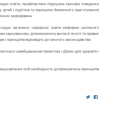
кладах освіти, профілактики порушень харчової поведінки
 у дітей і підлітків та принципи безпечного приготування
ічних захворювань.
кладах загальної середньої освіти реформи шкільного
ним харчуванням, дотримуючись високої якості та правил
м і принципів відповідно до чинного законодавства.
Українсько-швейцарським проєктом «Діємо для здоров'я»
 зацікавлених осіб необхідність дотримуватись принципів