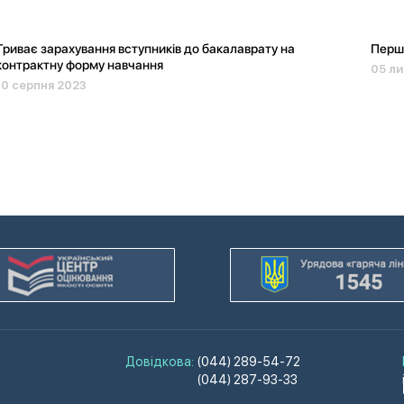
Триває зарахування вступників до бакалаврату на
Перши
контрактну форму навчання
05 л
10 серпня 2023
Довідкова:
(044) 289-54-72
(044) 287-93-33