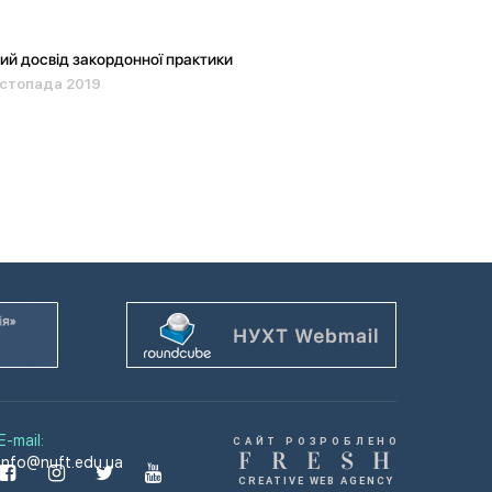
й досвід закордонної практики
истопада 2019
E-mail:
САЙТ РОЗРОБЛЕНО
F
R
E
S
H
info@nuft.edu.ua
CREATIVE WEB AGENCY