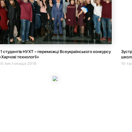
11 студентів НУХТ – переможці Всеукраїнського конкурсу
Зустр
«Харчові технології»
школя
30 листопада 2018
10 тр