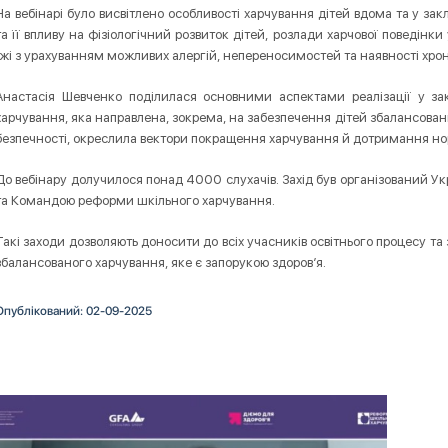
На вебінарі було висвітлено особливості харчування дітей вдома та у за
та її впливу на фізіологічний розвиток дітей, розлади харчової поведінки
їжі з урахуванням можливих алергій, непереносимостей та наявності хрон
Анастасія Шевченко поділилася основними аспектами реалізації у за
харчування, яка направлена, зокрема, на забезпечення дітей збалансова
безпечності, окреслила вектори покращення харчування й дотримання нор
До вебінару долучилося понад 4000 слухачів. Захід був організований 
та Командою реформи шкільного харчування.
Такі заходи дозволяють доносити до всіх учасників освітнього процесу та
збалансованого харчування, яке є запорукою здоров’я.
Опублікований: 02-09-2025