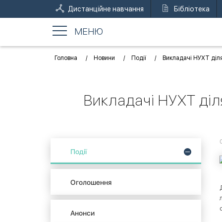
Дистанційне навчання
Бібліотека
МЕНЮ
Головна
Новини
Події
Викладачі НУХТ діл
Викладачі НУХТ діл
Події
Оголошення
Анонси