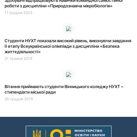
Здобувачі відпрацьовують навички командної самостійної
роботи з дисципліни «Природознавча мікробіологія»
11 грудня 2023
Студенти НУХТ показали високий рівень, виконуючи завдання
ІІ етапу Всеукраїнської олімпіади з дисципліни «Безпека
життєдіяльності»
21 травня 2019
Вітання приймають студенти Вінницького коледжу НУХТ –
стипендіати міської ради
26 грудня 2019