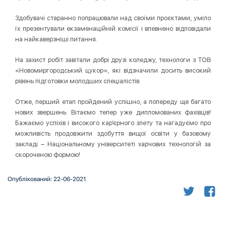
Здобувачі старанно попрацювали над своїми проєктами, уміло
їх презентували екзаменаційній комісії і впевнено відповідали
на найкаверзніші питання.
На захист робіт завітали добрі друзі коледжу, технологи з ТОВ
«Новомиргородський цукор», які відзначили досить високий
рівень підготовки молодших спеціалістів.
Отже, перший етап пройдений успішно, а попереду ще багато
нових звершень. Вітаємо тепер уже дипломованих фахівців!
Бажаємо успіхів і високого кар’єрного злету та нагадуємо про
можливість продовжити здобуття вищої освіти у базовому
закладі – Національному університеті харчових технологій за
скороченою формою!
Опублікований: 22-06-2021