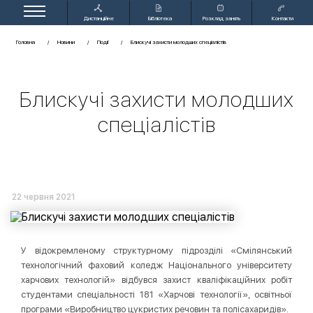
Дистанційне
Бібліотека
Розклад занять
Контакти
навчання
Головна
Новини
Події
Блискучі захисти молодших спеціалістів
Блискучі захисти молодших
спеціалістів
22 червня 2021
У відокремленому структурному підрозділі «Смілянський
технологічний фаховий коледж Національного університету
харчових технологій» відбувся захист кваліфікаційних робіт
студентами спеціальності 181 «Харчові технології», освітньої
програми «Виробництво цукристих речовин та полісахаридів».