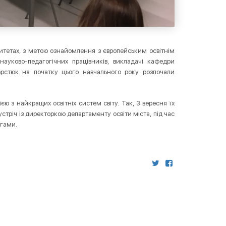
итетах, з метою ознайомлення з європейським освітнім
науково-педагогічних працівників, викладачі кафедри
рстюк на початку цього навчального року розпочали
ю з найкращих освітніх систем світу. Так, 3 вересня їх
стріч із директоркою департаменту освіти міста, під час
огами.