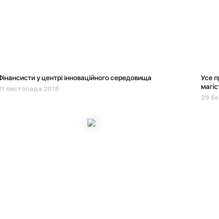
Фінансисти у центрі інноваційного середовища
Усе п
магіс
21 листопада 2018
29 бе