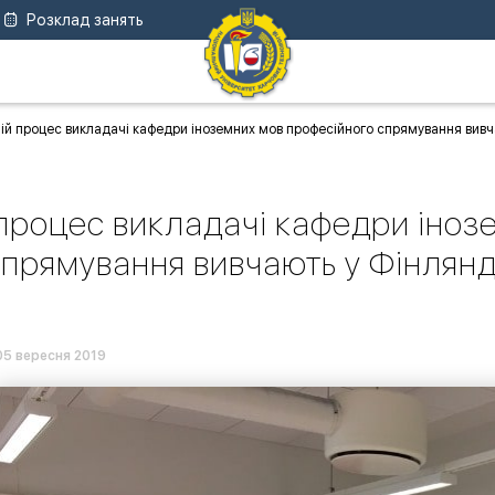
Розклад занять
ій процес викладачі кафедри іноземних мов професійного спрямування вивча
 процес викладачі кафедри іноз
прямування вивчають у Фінлянд
05 вересня 2019