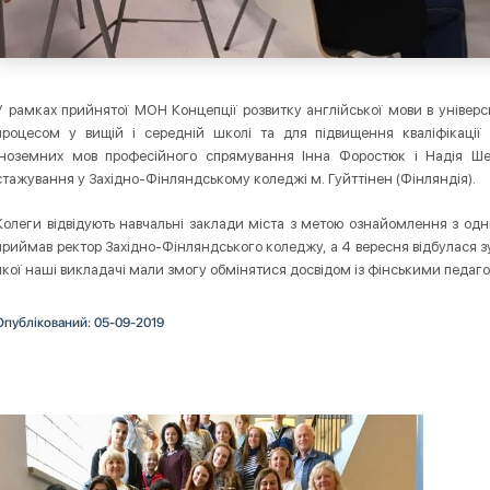
У рамках прийнятої МОН Концепції розвитку англійської мови в універс
процесом у вищій і середній школі та для підвищення кваліфікації 
іноземних мов професійного спрямування Інна Форостюк і Надія Ше
стажування у Західно-Фінляндському коледжі м. Гуйттінен (Фінляндія).
Колеги відвідують навчальні заклади міста з метою ознайомлення з одніє
приймав ректор Західно-Фінляндського коледжу, а 4 вересня відбулася зу
якої наші викладачі мали змогу обмінятися досвідом із фінськими педаг
Опублікований: 05-09-2019