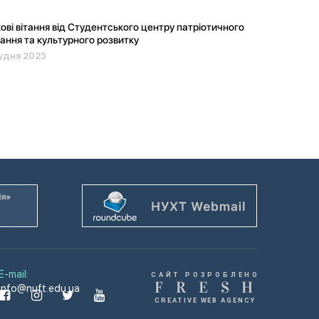
ові вітання від Студентського центру патріотичного
ання та культурного розвитку
удня 2023
E-mail:
САЙТ РОЗРОБЛЕНО
F
R
E
S
H
info@nuft.edu.ua
CREATIVE WEB AGENCY