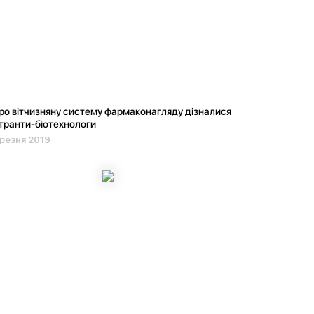
ро вітчизняну систему фармаконагляду дізналися
транти-біотехнологи
резня 2019