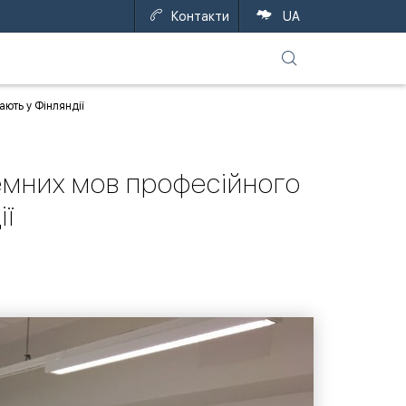
Контакти
UA
ють у Фінляндії
емних мов професійного
ії