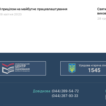
З прицілом на майбутнє працевлаштування
Святк
вихов
26 квітня 2023
28 гр
Довідкова:
(044) 289-54-72
(044) 287-93-33