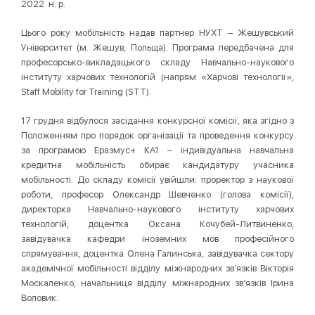
2022 н. р.
Цього року мобільність надав партнер НУХТ – Жешувський
Університет (м. Жешув, Польща). Програма передбачена для
професорсько-викладацького складу Навчально-наукового
інституту харчових технологій (напрям «Харчові технології»,
Staff Mobility for Training (STT).
17 грудня відбулося засідання конкурсної комісії, яка згідно з
Положенням про порядок організації та проведення конкурсу
за програмою Еразмус+ КА1 – індивідуальна навчальна
кредитна мобільність обирає кандидатуру учасника
мобільності. До складу комісії увійшли: проректор з наукової
роботи, професор Олександр Шевченко (голова комісії),
директорка Навчально-наукового інституту харчових
технологій, доцентка Оксана Кочубей-Литвиненко,
завідувачка кафедри іноземних мов професійного
спрямування, доцентка Олена Галинська, завідувачка сектору
академічної мобiльностi вiддiлу міжнародних зв’язків Вікторія
Москаленко, начальниця вiддiлу міжнародних зв’язків Ірина
Воловик.