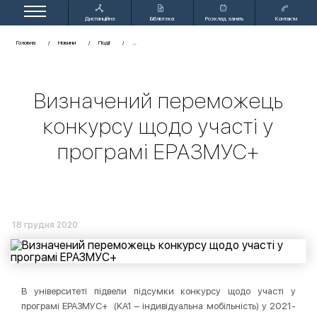
Дистанційне
Бібліотека
Розклад занять
Контакти
навчання
Головна
Новини
Події
Визначений переможець
конкурсу щодо участі у
програмі ЕРАЗМУС+
18 грудня 2020
В університеті підвели підсумки конкурсу щодо участі у
програмі ЕРАЗМУС+ (KA1 – індивідуальна мобільність) у 2021-