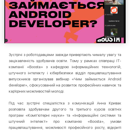
Зустрічі з роботодавцями завжди привертають чималу увагу та
зацікавленість здобувачів освіти. Тому у рамках співпраці ІТ-
компанії «Boosta» з кафедрою інформаційних технологій,
штучного інтелекту і кібербезпеки відділ працевлаштування
випускників організував вебінар «Чим займається Android
developer», сфокусований на розвиток професійних навичок та
кар’єрних можливостей молоді.
Під час зустрічі спеціалістка з комунікацій Анна Кривак
розповіла здобувачам другого та третього курсів освітніх
програм «Комп’ютерні науки» та «Інформаційні системи та
штучний інтелект» про компанію «Boosta», умови
працевлаштування, можливості професійного росту, відкриті