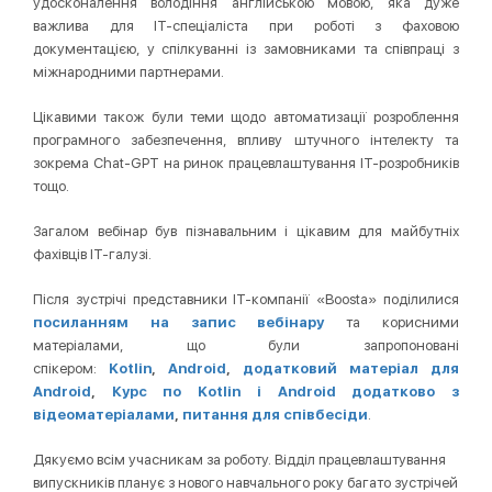
удосконалення володіння англійською мовою, яка дуже
важлива для IT-спеціаліста при роботі з фаховою
документацією, у спілкуванні із замовниками та співпраці з
міжнародними партнерами.
Цікавими також були теми щодо автоматизації розроблення
програмного забезпечення, впливу штучного інтелекту та
зокрема Chat-GPT на ринок працевлаштування IT-розробників
тощо.
Загалом вебінар був пізнавальним і цікавим для майбутніх
фахівців ІТ-галузі.
Після зустрічі представники ІТ-компанії «Boosta» поділилися
посиланням на запис вебінару
та корисними
матеріалами, що були запропоновані
спікером:
Kotlin
,
Android
,
д
одатковий матеріал для
Android
,
Курс по Kotlin і Android додатково з
відеоматеріалами
,
питання для співбесіди
.
Дякуємо всім учасникам за роботу. Відділ працевлаштування
випускників планує з нового навчального року багато зустрічей