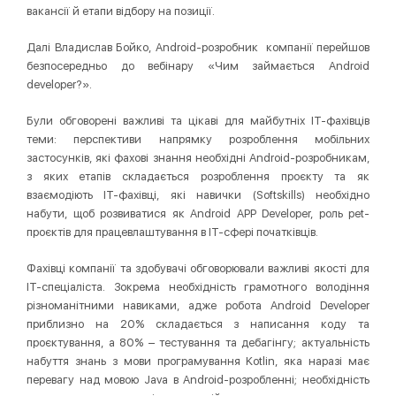
вакансії й етапи відбору на позиції.
Далі Владислав Бойко, Android-розробник компанії перейшов
безпосередньо до вебінару «Чим займається Android
developer?».
Були обговорені важливі та цікаві для майбутніх IT-фахівців
теми: перспективи напрямку розроблення мобільних
застосунків, які фахові знання необхідні Android-розробникам,
з яких етапів складається розроблення проєкту та як
взаємодіють IT-фахівці, які навички (Softskills) необхідно
набути, щоб розвиватися як Android APP Developer, роль pet-
проєктів для працевлаштування в IT-сфері початківців.
Фахівці компанії та здобувачі обговорювали важливі якості для
ІТ-спеціаліста. Зокрема необхідність грамотного володіння
різноманітними навиками, адже робота Android Developer
приблизно на 20% складається з написання коду та
проєктування, а 80% – тестування та дебагінгу; актуальність
набуття знань з мови програмування Kotlin, яка наразі має
перевагу над мовою Java в Android-розробленні; необхідність