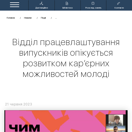
Дистанційне
Бібліотека
Розклад занять
Контакти
навчання
Головна
Новини
Події
Відділ працевлаштування
випускників опікується
розвитком кар’єрних
можливостей молоді
21 червня 2023