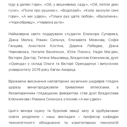
піду в далекі гори», «Ой, у вишневому саду», «Ой, летіли дикі
гуси», «Пісня про рушник», «Водограй», «Коли заснули сині
гори», «А ми удвох», «Тільки раз цвіте любов», «Василина»,
«Чорнобривці», «Червона рута».
Неймовірне свято подарували студенти Елеонора Суперека,
Діана Милка, Роман Сильчук, Єлизавета Мезінова, Софія
Ганцева, Анастасія Костіна, Дарина Лебедюк, Діана
Чернявська, Наталія Васильчук, Юлія Лоєнко, Надія Магден,
Вікторія Доктор, Тетяна Машовець, Владислав Ключников, дует
«Оренда» у складі Ольги та Вікторії Орендарчук і випускник
університету 2018 року Євген Амаріца.
Вражаюче виконання неповторних музичних шедеврів глядачі
щоразу винагороджували тривалими оплесками, а
беззаперечним глядацьким фаворитом став дует Владислава
Ключникова і Романа Сильчука з піснею «А ми удвох».
Цього вечора сцену та бурхливі овації залу зі здобувачами
освіти розділили і наші викладачі – професор кафедри
технологічного обладнання та комп’ютерних технологій