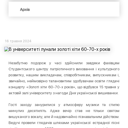
Архів
16 травня 2024
Незабутню подорож у часі здійснили завдяки фахівцям
Студентського центру патріотичного виховання і культурного
розвитку, нашим викладачам, співробітникам, випускникам і,
звичайно, неймовірно талановитим здобувачам освіти глядачі
концерту «Золоті хіти 60-70-х років», що відбувся 15 травня у
актовій залі університету з нагоди Дня української вишиванки.
Гості заходу занурилися у атмосферу музики та стилю
минулих десятиліть. Адже вечір став не тільки святом
вишуканого вокалу, але й надзвичайно пізнавальним дійством.
Ведучі провели глядачів шляхами української естрадної пісні