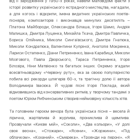
від її зародження у 1950-х роках, навели маловідомі факти з
історії розвитку українського естрадного мистецтва, нагадали,
а для когось і відкрили, імена видатних українських поетів-
піснярів, композиторів і виконавців минулих десятиліть –
Платона Майбороди, Олександра Білаша, Ігоря Шамо, Андрія
Малишка, Дмитра Луценка, Михайла Ткача, Дмитра Павличка,
Бориса Олійника, Миколи Сингаївського, Дмитра Гнатюка,
Миколи Кондратюка, Валентини Купріної, Анатолія Мокренка,
Лариси Остапенко, Діани Петриненко, Івана Карабиця, Миколи
Мозгового, Павла Дворського, Тараса Петриненка, Ігоря
Білозіра, Ніни Матвієнко та багатьох інших. Окремо згадали
всесвітньовідому «Червону руту», яка за своєю популярністю
побила всі рекорди шлягерів 60-х, та трагічну долю її автора
Володимира Івасюка. Й чудові пісні Ігоря Поклада, який
відмовившись від консервативних ритмів, у творчому тандемі з
поетом Юрієм Рибчинським створив неймовірну кількість хітів.
Та головним героєм вечора була українська пісня – весела й
лірична, жартівлива й журлива, прониклива й щемлива.
Прозвучали «Києве мій», «Соколи», «Два кольори», «У долi
своя весна», «Стожари», «Ясени», «Жоржини», «Під
облачком», «Коханий», «Смерека», «Троянди на пероні», «Я