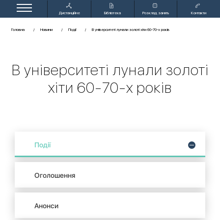
Дистанційне
Бібліотека
Розклад занять
Контакти
навчання
Головна
Новини
Події
В університеті лунали золоті хіти 60-70-х років
В університеті лунали золоті
хіти 60-70-х років
Події
Оголошення
Анонси