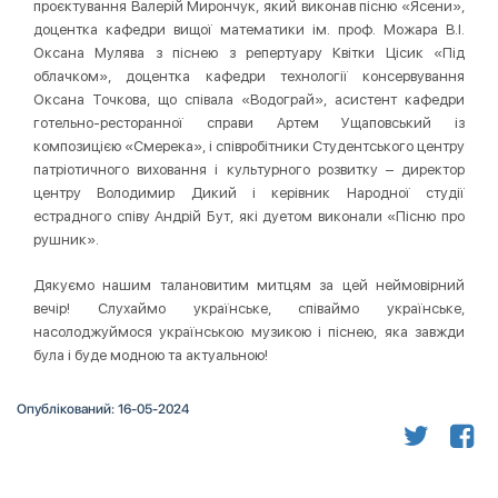
проєктування Валерій Мирончук, який виконав пісню «Ясени»,
доцентка кафедри вищої математики ім. проф. Можара В.І.
Оксана Мулява з піснею з репертуару Квітки Цісик «Під
облачком», доцентка кафедри технології консервування
Оксана Точкова, що співала «Водограй», асистент кафедри
готельно-ресторанної справи Артем Ущаповський із
композицією «Смерека», і співробітники Студентського центру
патріотичного виховання і культурного розвитку – директор
центру Володимир Дикий і керівник Народної студії
естрадного співу Андрій Бут, які дуетом виконали «Пісню про
рушник».
Дякуємо нашим талановитим митцям за цей неймовірний
вечір! Слухаймо українське, співаймо українське,
насолоджуймося українською музикою і піснею, яка завжди
була і буде модною та актуальною!
Опублікований: 16-05-2024