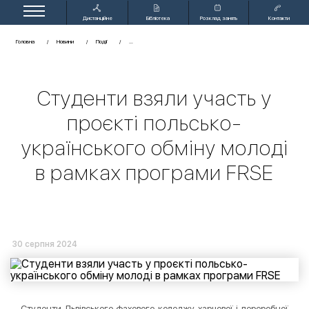
Дистанційне
Бібліотека
Розклад занять
Контакти
навчання
Головна
Новини
Події
Студенти взяли участь у
проєкті польсько-
українського обміну молоді
в рамках програми FRSE
30 серпня 2024
Студенти Львівського фахового коледжу харчової і переробної