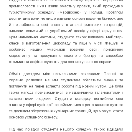
промисловості НУХТ взяли участь у проєкті, який проходив у
туристичному осередку «Чардворек» у Польщі. Протягом
десяти днів вони не лише вивчали основи ведення бізнесу, але
й поглиблювали свої знання в аналізі ринкових тенденцій,
вивчали польський та український досвід у сфері харчування.
Крім навчальної частини, студенти також відвідали майстер-
класи з виготовлення шоколаду та піци у місті Жешув. А
особливо наших учасників вразили сесії, присвячені
маркетингу та просуванню власного бренду та способам
отримання дофінансування для розвитку власної справи.
Обмін досвідом між навчальними закладами Польщі та
України дозволив нашим студентам збагатити знання та
поглянути на певні аспекти роботи під новим кутом. Це була
гарна нагода познайомитися з надзвичайно талановитими і
натхненними людьми. Студенти коледжу поглибили свої
знання у сфері кулінарії, ознайомилися з регіональною кухнею
та досвідом збереження кулінарних традицій, що можуть стати
основою успішного бізнесу.
Під час поїздки студенти нашого коледжу також відвідали