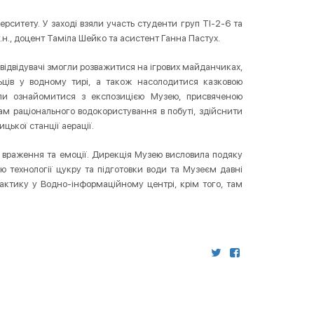
ситету. У заході взяли участь студенти груп ТІ-2-6 та
т.н., доцент Таміла Шейко та асистент Ганна Пастух.
відвідувачі змогли розважитися на ігрових майданчиках,
ьців у водному тирі, а також насолодитися казковою
ли ознайомитися з експозицією Музею, присвяченою
ам раціонального водокористування в побуті, здійснити
цької станції аерації.
і враження та емоції. Дирекція Музею висловила подяку
 технології цукру та підготовки води та Музеєм давні
актику у Водно-інформаційному центрі, крім того, там