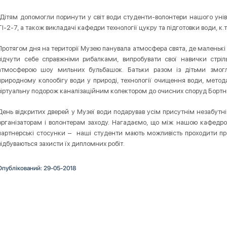
Дітям допомогли поринути у світ води студенти-волонтери нашого універ
ТІ-2-7, а також викладачі кафедри технології цукру та підготовки води, к.
Протягом дня на території Музею панувала атмосфера свята, де маленькі 
відчути себе справжніми рибалками, випробувати свої навички стріл
атмосферою шоу мильних бульбашок. Батьки разом із дітьми змог
природному колообігу води у природі, технології очищення води, метод
віртуальну подорож каналізаційним колектором до очисних споруд Бортни
День відкритих дверей у Музеї води подарував усім присутнім незабутн
організаторам і волонтерам заходу. Нагадаємо, що між нашою кафедрою
партнерські стосунки – наші студенти мають можливість проходити пр
відбуваються захисти їх дипломних робіт.
Опублікований: 29-05-2018