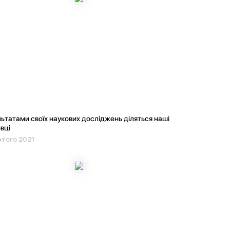
ьтатами своїх наукових досліджень діляться наші
вці
того 2021