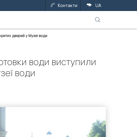
Контакти
UA
критих дверей у Музеї води
готовки води виступили
зеї води