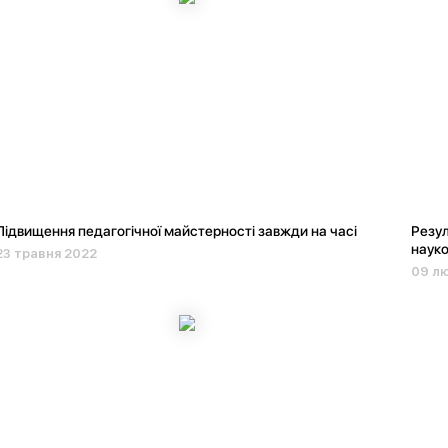
Підвищення педагогічної майстерності завжди на часі
Резул
науко
23 травня 2022
09 лю