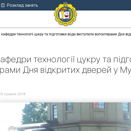
Розклад занять
і кафедри технології цукру та підготовки води виступили волонтерами Дня від
кафедри технології цукру та під
рами Дня відкритих дверей у Му
29 травня 2018