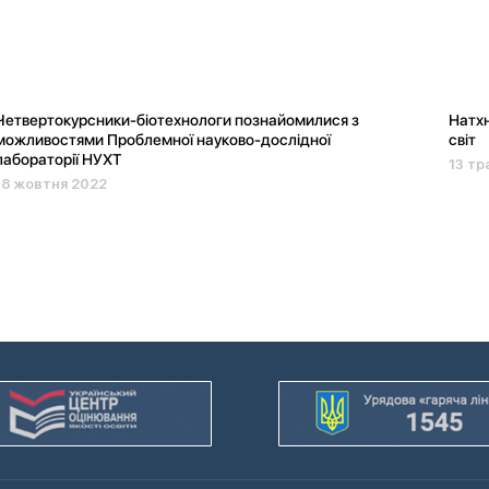
Четвертокурсники-біотехнологи познайомилися з
Натхн
можливостями Проблемної науково-дослідної
світ
лабораторії НУХТ
13 тр
18 жовтня 2022