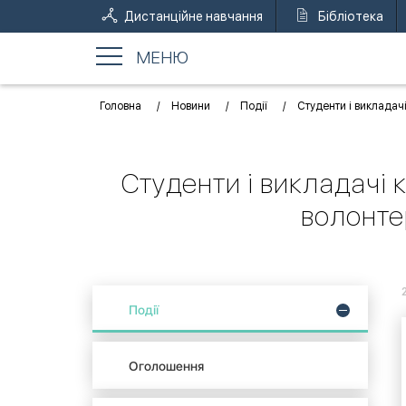
Дистанційне навчання
Бібліотека
МЕНЮ
Головна
Новини
Події
Студенти і викладач
Студенти і викладачі 
волонте
Події
Оголошення