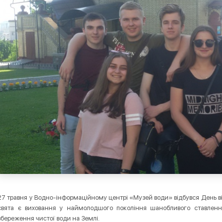
27 травня у Водно-інформаційному центрі «Музей води» відбувся День в
свята є виховання у наймолодшого покоління шанобливого ставленн
збереження чистої води на Землі.