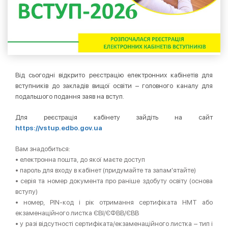
Від сьогодні відкрито реєстрацію електронних кабінетів для
вступників до закладів вищої освіти – головного каналу для
подальшого подання заяв на вступ.
Для реєстрація кабінету зайдіть на сайт
https://vstup.edbo.gov.ua
Вам знадобиться:
• електронна пошта, до якої маєте доступ
• пароль для входу в кабінет (придумайте та запам'ятайте)
• серія та номер документа про раніше здобуту освіту (основа
вступу)
• номер, PIN-код і рік отримання сертифіката НМТ або
екзаменаційного листка ЄВІ/ЄФВВ/ЄВВ
• у разі відсутності сертифіката/екзаменаційного листка – тип і