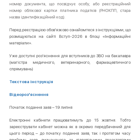
номер документа, що посвідчує особу, або реєстраційний
номер облікової картки платника податків (РНОКПП, стара
назва ідентифікаційний код).
Перед реєстрацією обов'язково ознайомтеся з інструкціями, що
розміщуються на сайті Вступ-2026 в блоці «Інформаційні
матеріали».
Уже доступні роз'яснення для вступників до ЗВО на бакалавра
(магістра медичного, ветеринарного, фармацевтичного
спрямувань)
Текстова інструкція
Відеороз'яснення
Початок подання заяв – 19 липня
Електронні кабінети працюватимуть до 15 жовтня. Тобто
зареєструвати кабінет можна як в окремо передбачений для
цього період – до початку подання заяв, так і протягом часу
прийому заяв, визначеного за відповідними траєкторіями