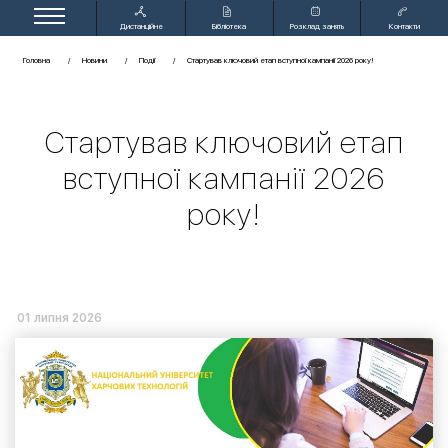
Дистанційне
Бібліотека
Розклад занять
Контакти
навчання
Головна
Новини
Події
Стартував ключовий етап вступної кампанії 2026 року!
Стартував ключовий етап
вступної кампанії 2026
року!
01 липня 2026