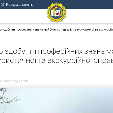
Розклад занять
 здобуття професійних знань майбутніх спеціалістів туристичної та екскурсій
 здобуття професійних знань ма
уристичної та екскурсійної спра
07 листопада 2019