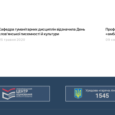
Кафедра гуманітарних дисциплін відзначила День
Профе
слов’янської писемності й культури
«амб
25 травня 2020
09 се