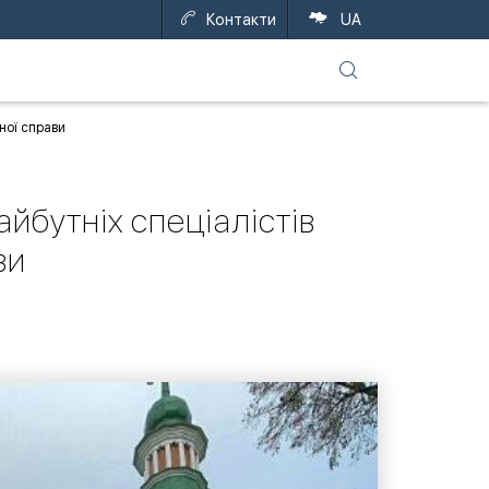
Контакти
UA
ної справи
йбутніх спеціалістів
ви