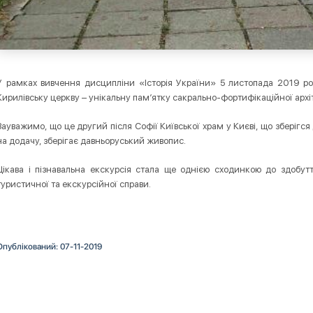
У рамках вивчення дисципліни «Історія України» 5 листопада 2019 ро
Кирилівську церкву – унікальну пам’ятку сакрально-фортифікаційної архіте
Зауважимо, що це другий після Софії Київської храм у Києві, що зберігся до
на додачу, зберігає давньоруський живопис.
Цікава і пізнавальна екскурсія стала ще однією сходинкою до здобутт
туристичної та екскурсійної справи.
Опублікований: 07-11-2019