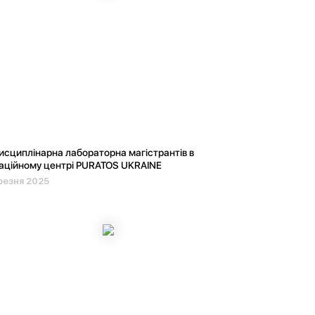
сциплінарна лабораторна магістрантів в
аційному центрі PURATOS UKRAINE
резня 2025