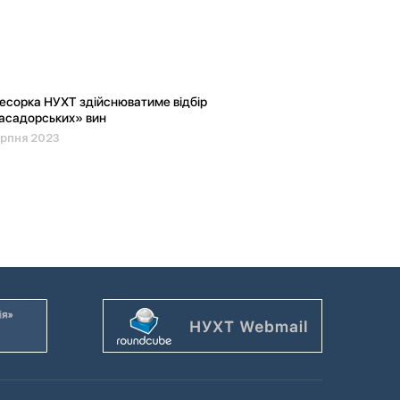
сорка НУХТ здійснюватиме відбір
асадорських» вин
рпня 2023