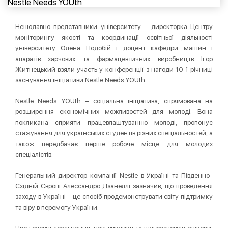
Нещодавно представники університету – директорка Центру
моніторингу якості та координації освітньої діяльності
університету Олена Подобій і доцент кафедри машин і
апаратів харчових та фармацевтичних виробництв Ігор
Житнецький взяли участь у конференції з нагоди 10-ї річниці
заснування ініціативи Nestle Needs YOUth.
Nestle Needs YOUth – соціальна ініціатива, спрямована на
розширення економічних можливостей для молоді. Вона
покликана сприяти працевлаштуванню молоді, пропонує
стажування для українських студентів різних спеціальностей, а
також передбачає перше робоче місце для молодих
спеціалістів.
Генеральний директор компанії Nestle в Україні та Південно-
Східній Європі Алессандро Дзанеллі зазначив, що проведення
заходу в Україні – це спосіб продемонструвати світу підтримку
та віру в перемогу України.