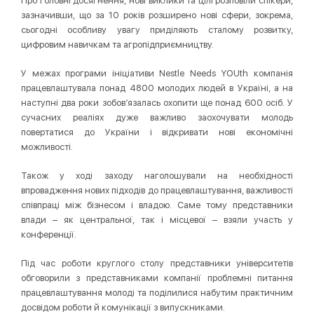
Про головні досягнення, нові виклики та цілі розповіли спікери,
зазначивши, що за 10 років розширено нові сфери, зокрема,
сьогодні особливу увагу приділяють сталому розвитку,
цифровим навичкам та агропідприємництву.
У межах програми ініціативи Nestle Needs YOUth компанія
працевлаштувала понад 4800 молодих людей в Україні, а на
наступні два роки зобов’язалась охопити ще понад 600 осіб. У
сучасних реаліях дуже важливо заохочувати молодь
повертатися до України і відкривати нові економічні
можливості.
Також у ході заходу наголошували на необхідності
впровадження нових підходів до працевлаштування, важливості
співпраці між бізнесом і владою. Саме тому представники
влади – як центральної, так і місцевої – взяли участь у
конференції.
Під час роботи круглого столу представники університетів
обговорили з представниками компанії проблемні питання
працевлаштування молоді та поділилися набутим практичним
досвідом роботи й комунікації з випускниками.