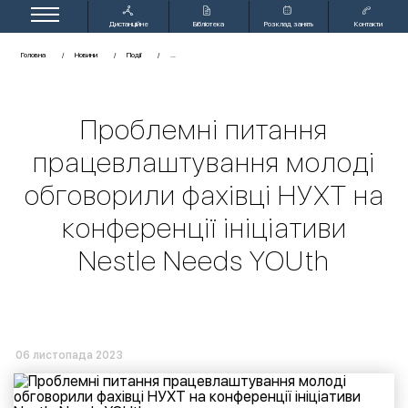
Дистанційне
Бібліотека
Розклад занять
Контакти
навчання
Головна
Новини
Події
Проблемні питання
працевлаштування молоді
обговорили фахівці НУХТ на
конференції ініціативи
Nestle Needs YOUth
06 листопада 2023