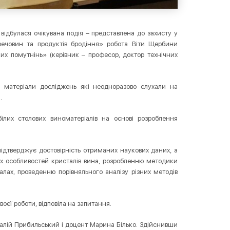
 відбулася очікувана подія – представлена до захисту у
речовин та продуктів бродіння» робота Віти Щербини
них помутнінь» (керівник – професор, доктор технічних
 матеріали досліджень які неодноразово слухали на
.
білих столових виноматеріалів на основі розроблення
ідтверджує достовірність отриманих наукових даних, а
их особливостей кристалів вина, розробленню методики
лах, проведенню порівняльного аналізу різних методів
воєї роботи, відповіла на запитання.
талій Прибильський і доцент Марина Білько. Здійснивши