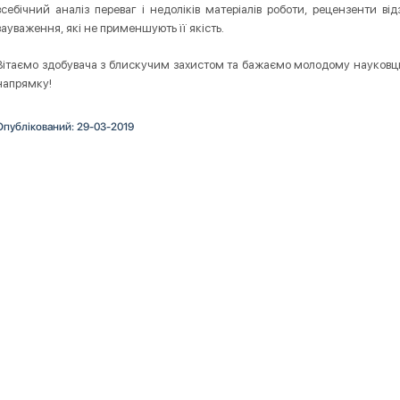
всебічний аналіз переваг і недоліків матеріалів роботи, рецензенти ві
зауваження, які не применшують її якість.
Вітаємо здобувача з блискучим захистом та бажаємо молодому науковц
напрямку!
Опублікований: 29-03-2019