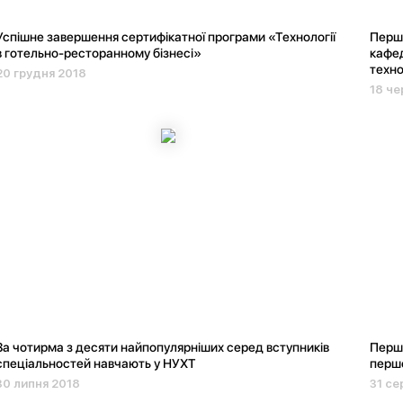
Успішне завершення сертифікатної програми «Технології
Перши
в готельно-ресторанному бізнесі»
кафед
техно
20 грудня 2018
18 че
За чотирма з десяти найпопулярніших серед вступників
Перши
спеціальностей навчають у НУХТ
першо
30 липня 2018
31 се