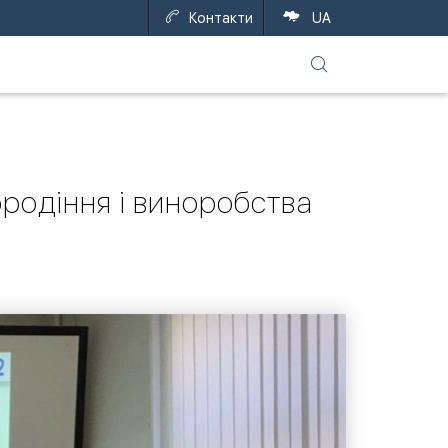
Контакти
EN
UA
бродіння і виноробства