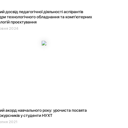
й досвід педагогічної діяльності аспірантів
ри технологічного обладнання та комп'ютерних
логій проєктування
рвня 2024
й акорд навчального року: урочиста посвята
курсників у студенти НУХТ
рпня 2021