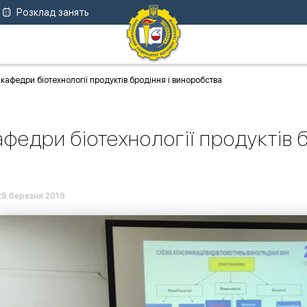
Розклад занять
кафедри біотехнології продуктів бродіння і виноробства
афедри біотехнології продуктів 
29 березня 2019