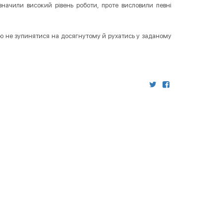
дзначили високий рівень роботи, проте висловили певні
ю не зупинятися на досягнутому й рухатись у заданому