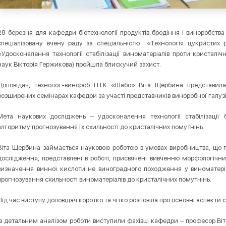
28 березня для кафедри біотехнології продуктів бродіння і виноробства
спеціалізовану вчену раду за спеціальністю «Технологія цукристих 
«Удосконалення технології стабілізації виноматеріалів проти кристаліч
наук Вікторія Гержикова) пройшла блискучий захист.
Доповідач, технолог-винороб ПТК «Шабо» Віта Щербина представила
розширених семінарах кафедри за участі представників виноробної галузі
Мета наукових досліджень – удосконалення технології стабілізації 
алгоритму прогнозування їх схильності до кристалічних помутнінь.
Віта Щербина займається науковою роботою в умовах виробництва, що п
дослідження, представлені в роботі, присвячені вивченню морфологічн
визначення винної кислоти не виноградного походження у виноматеріа
прогнозування схильності виноматеріалів до кристалічних помутнінь.
Під час виступу доповідач коротко та чітко розповіла про основні аспекти с
Із детальним аналізом роботи виступили фахівці кафедри – професор Ві