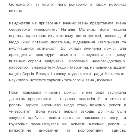
біотехнології та екологічного контролю, а також поточних
питань.
Кандидатів на присвоєння вчених звань представила вчена
секретарка університету Наталія Мельник. Вона надала
коротку характеристику кожному претендентові, навела дані
щодо їхніх останніх досягнень, підвищення кваліфікації та
публікаційної активності. До складу лічильної комісії для
проведення процедури таємного голосування по цьому
питанню обрали завідувача Проблемної науково-дослідної
лабораторії університету Андрія Мариніна, начальника відділу
кадрів Сергія Беседу і голову студентської ради Навчально-
наукового інституту харчових технологій Івана Дюбакіна.
Поки працювала лічильна комісія, вчена рада заслухала
доповідь проректорки з науково-педагогічної та виховної
роботи Лариси Арсеньєвої щодо стану виховної роботи в
університеті. Вона навела перелік заходів, до яких були
залучені здобувачі освіти протягом навчального року, та
ґрунтовно проаналізувала усі аспекти виховної роботи –
патріотичне виховання та корпоративну єдність,