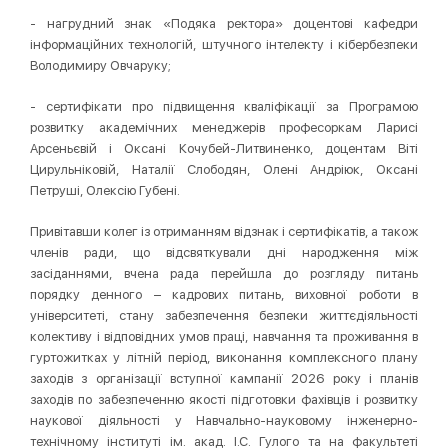
- нагрудний знак «Подяка ректора» доцентові кафедри
інформаційних технологій, штучного інтелекту і кібербезпеки
Володимиру Овчаруку;
- сертифікати про підвищення кваліфікації за Програмою
розвитку академічних менеджерів професоркам Ларисі
Арсеньєвій і Оксані Кочубей-Литвиненко, доцентам Віті
Цирульніковій, Наталії Слободян, Олені Андріюк, Оксані
Петруші, Олексію Губені.
Привітавши колег із отриманням відзнак і сертифікатів, а також
членів ради, що відсвяткували дні народження між
засіданнями, вчена рада перейшла до розгляду питань
порядку денного – кадрових питань, виховної роботи в
університеті, стану забезпечення безпеки життєдіяльності
колективу і відповідних умов праці, навчання та проживання в
гуртожитках у літній період, виконання комплексного плану
заходів з організації вступної кампанії 2026 року і планів
заходів по забезпеченню якості підготовки фахівців і розвитку
наукової діяльності у Навчально-науковому інженерно-
технічному інституті ім. акад. І.С. Гулого та на факультеті