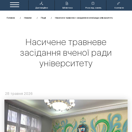
Дистанційне
Бібліотека
Розклад занять
Контакти
навчання
Головна
Новини
Події
Насичене травневе засідання вченої ради університету
Насичене травневе
засідання вченої ради
університету
28 травня 2026