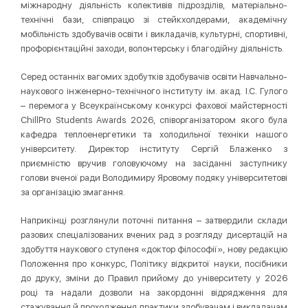
міжнародну діяльність колективів підрозділів, матеріально-
технічні бази, співпрацю зі стейкхолдерами, академічну
мобільність здобувачів освіти і викладачів, культурні, спортивні,
профорієнтаційні заходи, волонтерську і благодійну діяльність.
Серед останніх вагомих здобутків здобувачів освіти Навчально-
наукового інженерно-технічного інституту ім. акад. І.С. Гулого
– перемога у Всеукраїнському конкурсі фахової майстерності
ChillPro Students Awards 2026, співорганізатором якого була
кафедра теплоенергетики та холодильної техніки нашого
університету. Директор інституту Сергій Блаженко з
приємністю вручив головуючому на засіданні заступнику
голови вченої ради Володимиру Яровому подяку університетові
за організацію змагання.
Наприкінці розглянули поточні питання – затвердили склади
разових спеціалізованих вчених рад з розгляду дисертацій на
здобуття наукового ступеня «доктор філософії», нову редакцію
Положення про конкурс, Політику відкритої науки, посібники
до друку, зміни до Правил прийому до університету у 2026
році та надали дозволи на закордонні відрядження для
стажування й проходження практики здобувачам і викладачам