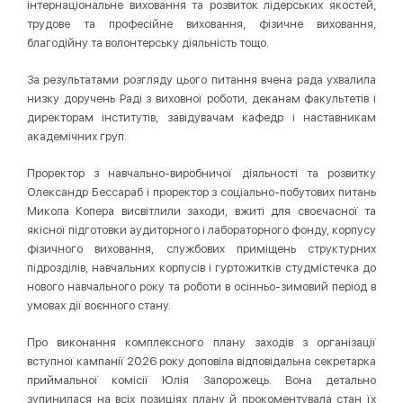
інтернаціональне виховання та розвиток лідерських якостей,
трудове та професійне виховання, фізичне виховання,
благодійну та волонтерську діяльність тощо.
За результатами розгляду цього питання вчена рада ухвалила
низку доручень Раді з виховної роботи, деканам факультетів і
директорам інститутів, завідувачам кафедр і наставникам
академічних груп.
Проректор з навчально-виробничої діяльності та розвитку
Олександр Бессараб і проректор з соціально-побутових питань
Микола Копера висвітлили заходи, вжиті для своєчасної та
якісної підготовки аудиторного і лабораторного фонду, корпусу
фізичного виховання, службових приміщень структурних
підрозділів, навчальних корпусів і гуртожитків студмістечка до
нового навчального року та роботи в осінньо-зимовий період в
умовах дії воєнного стану.
Про виконання комплексного плану заходів з організації
вступної кампанії 2026 року доповіла відповідальна секретарка
приймальної комісії Юлія Запорожець. Вона детально
зупинилася на всіх позиціях плану й прокоментувала стан їх