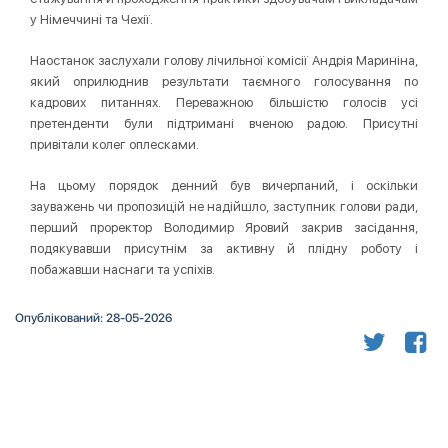
у Німеччині та Чехії.
Наостанок заслухали голову лічильної комісії Андрія Мариніна,
який оприлюднив результати таємного голосування по
кадрових питаннях. Переважною більшістю голосів усі
претенденти були підтримані вченою радою. Присутні
привітали колег оплесками.
На цьому порядок денний був вичерпаний, і оскільки
зауважень чи пропозицій не надійшло, заступник голови ради,
перший проректор Володимир Яровий закрив засідання,
подякувавши присутнім за активну й плідну роботу і
побажавши наснаги та успіхів.
Опублікований: 28-05-2026