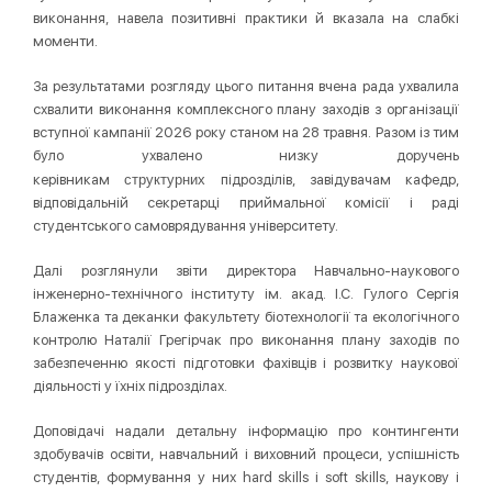
виконання, навела позитивні практики й вказала на слабкі
моменти.
За результатами розгляду цього питання вчена рада ухвалила
схвалити виконання комплексного плану заходів з організації
вступної кампанії 2026 року станом на 28 травня. Разом із тим
було ухвалено низку доручень
структурних
керівникам
підрозділів, завідувачам кафедр,
відповідальній секретарці приймальної комісії і раді
студентського самоврядування університету.
Далі розглянули звіти директора Навчально-наукового
інженерно-технічного інституту ім. акад. І.С. Гулого Сергія
Блаженка та деканки факультету біотехнології та екологічного
контролю Наталії Грегірчак про виконання плану заходів по
забезпеченню якості підготовки фахівців і розвитку наукової
діяльності у їхніх підрозділах.
Доповідачі надали детальну інформацію про контингенти
здобувачів освіти, навчальний і виховний процеси, успішність
студентів, формування у них hard skills і soft skills, наукову і