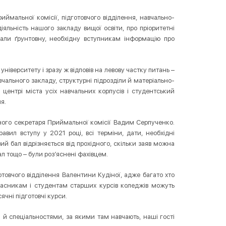
иймальної комісії, підготовчого відділення, навчально-
діяльність нашого закладу вищої освіти, про пріоритетні
дали ґрунтовну, необхідну вступникам інформацію про
університету і зразу ж відповів на левову частку питань –
авчального закладу, структурні підрозділи й матеріально-
центрі міста усіх навчальних корпусів і студентський
я.
ьного секретаря Приймальної комісії Вадим Серпученко.
авил вступу у 2021 році, всі терміни, дати, необхідні
й бал відрізняється від прохідного, скільки заяв можна
л тощо – були роз’яснені фахівцем.
товчого відділення Валентини Кудіної, адже багато хто
ласникам і студентам старших курсів коледжів можуть
ячні підготовчі курси.
й спеціальностями, за якими там навчають, наші гості