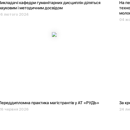
Викладачі кафедри гуманітарних дисциплін діляться
На пе
науковим і методичним досвідом
техно
молок
16 лютого 2024
04 ж
Переддипломна практика магістрантів у АТ «РУДЬ»
За кр
26 червня 2026
24 ли