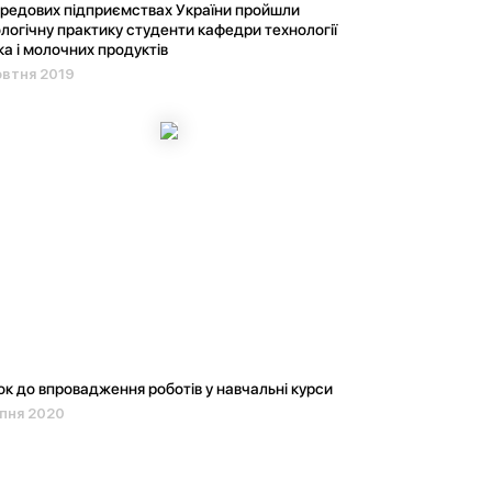
редових підприємствах України пройшли
логічну практику студенти кафедри технології
а і молочних продуктів
овтня 2019
ок до впровадження роботів у навчальні курси
пня 2020