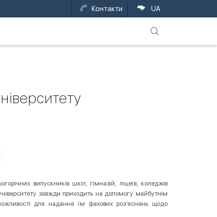
Контакти
EN
UA
університету
орічних випускників шкіл, гімназій, ліцеїв, коледжів
університету завжди приходить на допомогу майбутнім
 можливості для надання їм фахових роз’яснень щодо