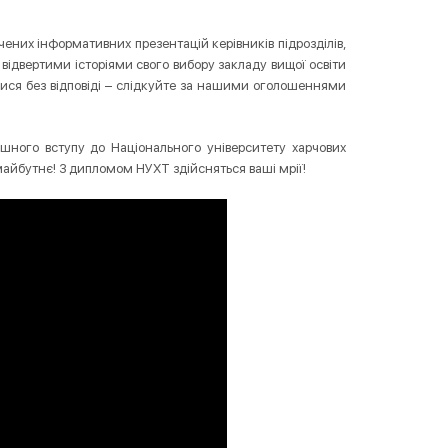
ених інформативних презентацій керівників підрозділів,
я відвертими історіями свого вибору закладу вищої освіти
ися без відповіді – слідкуйте за нашими оголошеннями
шного вступу до Національного університету харчових
 майбутнє! З дипломом НУХТ здійсняться ваші мрії!