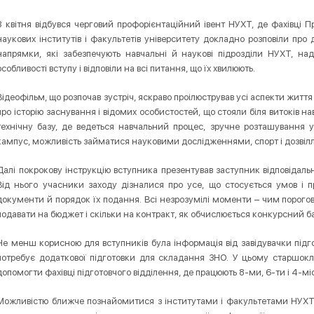
3 квітня відбувся черговий профорієнтаційний івент НУХТ, де фахівці Пр
наукових інститутів і факультетів університету докладно розповіли про 
напрямки, які забезпечують навчальні й наукові підрозділи НУХТ, на
особливості вступу і відповіли на всі питання, що їх хвилюють.
Відеофільм, що розпочав зустріч, яскраво проілюстрував усі аспекти життя 
про історію заснування і відомих особистостей, що стояли біля витоків н
технічну базу, де ведеться навчальний процес, зручне розташування у 
кампус, можливість займатися науковими дослідженнями, спорт і дозвілл
Далі покрокову інструкцію вступника презентував заступник відповідал
Від нього учасники заходу дізналися про усе, що стосується умов і пр
документи й порядок їх подання. Всі незрозумілі моменти – чим порогови
подавати на бюджет і скільки на контракт, як обчислюється конкурсний ба
Не менш корисною для вступників була інформація від завідувачки підго
потребує додаткової підготовки для складання ЗНО. У цьому старшок
допомогти фахівці підготовчого відділення, де працюють 8-ми, 6-ти і 4-міс
Можливістю ближче познайомитися з інститутами і факультетами НУХТ 