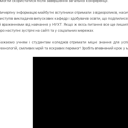
змогли скористатися після завершення загальної конференції.
Вичерпну інформацію майбутні вступники отримали з відеороликів, насич
виступів викладачів випускових кафедр і здобувачів освіти, що поділилис
й враженнями від навчання у НУХТ. Якщо ж якісь питання все ще лишил
про наступні зустрічі на сайті та у соціальних мережах.
Бажаємо учням і студентам коледжів отримати міцні знання для успі
технологій, сміливих мрій та яскравих перемог! Зробіть впевнений крок у